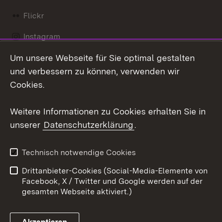
Flickr
Instagram
Um unsere Webseite für Sie optimal gestalten
Social Wall
und verbessern zu können, verwenden wir
X / Twitter
Cookies.
Youtube
Weitere Informationen zu Cookies erhalten Sie in
unserer
Datenschutzerklärung
.
Zum 
Kontakt
Datenschutz
Technisch notwendige Cookies
Barrierefreiheit
Benutzungshinweise
Drittanbieter-Cookies (Social-Media-Elemente von
Impressum
Cookies
Facebook, X / Twitter und Google werden auf der
gesamten Webseite aktiviert.)