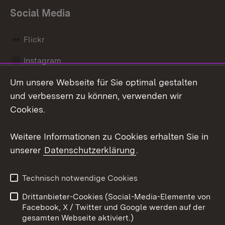
Social Media
Flickr
Instagram
Um unsere Webseite für Sie optimal gestalten
Social Wall
und verbessern zu können, verwenden wir
X / Twitter
Cookies.
Youtube
Weitere Informationen zu Cookies erhalten Sie in
unserer
Datenschutzerklärung
.
Zum 
Kontakt
Datenschutz
Technisch notwendige Cookies
Barrierefreiheit
Benutzungshinweise
Drittanbieter-Cookies (Social-Media-Elemente von
Impressum
Cookies
Facebook, X / Twitter und Google werden auf der
gesamten Webseite aktiviert.)