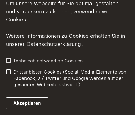
Um unsere Webseite für Sie optimal gestalten
Social Wall
und verbessern zu können, verwenden wir
X / Twitter
Cookies.
Youtube
Weitere Informationen zu Cookies erhalten Sie in
unserer
Datenschutzerklärung
.
Zum 
Kontakt
Datenschutz
Technisch notwendige Cookies
Barrierefreiheit
Benutzungshinweise
Drittanbieter-Cookies (Social-Media-Elemente von
Impressum
Cookies
Facebook, X / Twitter und Google werden auf der
gesamten Webseite aktiviert.)
Akzeptieren
Link zum Landesportal