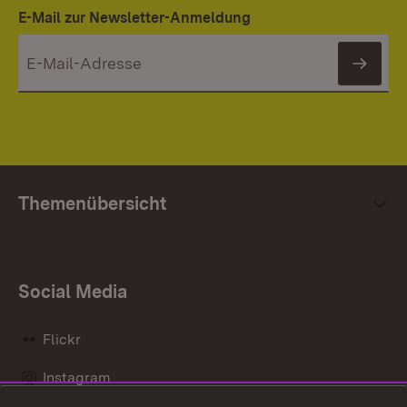
E-Mail zur Newsletter-Anmeldung
News
Themenübersicht
Social Media
Flickr
Instagram