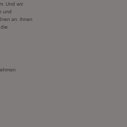
m. Und wir
n und
elnen an. Ihnen
 die
rnehmen