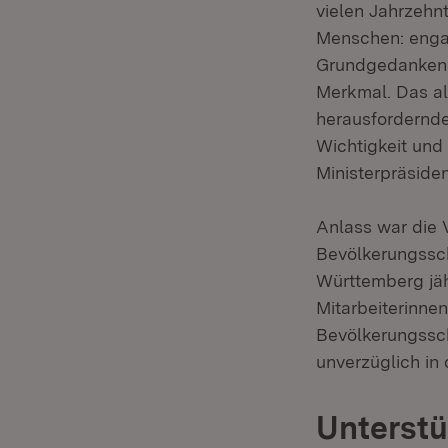
vielen Jahrzehn
Menschen: engag
Grundgedanken. 
Merkmal. Das al
herausfordernde
Wichtigkeit und 
Ministerpräside
Anlass war die 
Bevölkerungssc
Württemberg jäh
Mitarbeiterinne
Bevölkerungssch
unverzüglich in
Unterstü