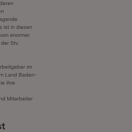
nderen
en
ragende
ist in diesen
, von enormer
 der Stv.
rbeitgeber im
om Land Baden-
e ihre
nd Mitarbeiter
st