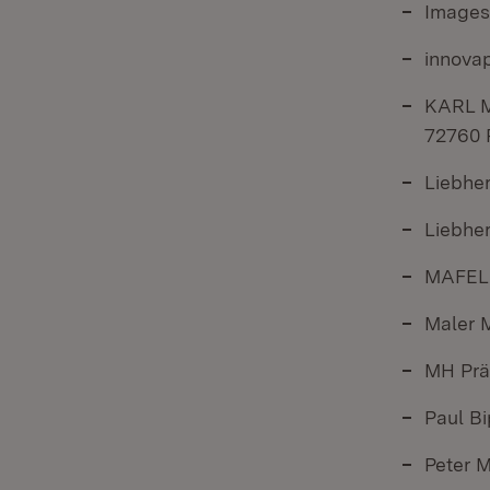
Images
innova
KARL M
72760 
Liebhe
Liebhe
MAFELL
Maler 
MH Prä
Paul B
Peter 