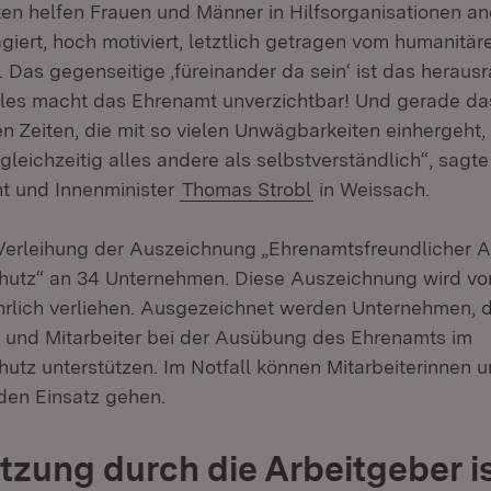
ten helfen Frauen und Männer in Hilfsorganisationen a
iert, hoch motiviert, letztlich getragen vom humanitär
Das gegenseitige ‚füreinander da sein‘ ist das heraus
les macht das Ehrenamt unverzichtbar! Und gerade das 
n Zeiten, die mit so vielen Unwägbarkeiten einhergeht
gleichzeitig alles andere als selbstverständlich“, sagte
nt und Innenminister
Thomas Strobl
in Weissach.
Verleihung der Auszeichnung „Ehrenamtsfreundlicher A
hutz“ an 34 Unternehmen. Diese Auszeichnung wird v
rlich verliehen. Ausgezeichnet werden Unternehmen, di
n und Mitarbeiter bei der Ausübung des Ehrenamts im
utz unterstützen. Im Notfall können Mitarbeiterinnen u
 den Einsatz gehen.
tzung durch die Arbeitgeber i