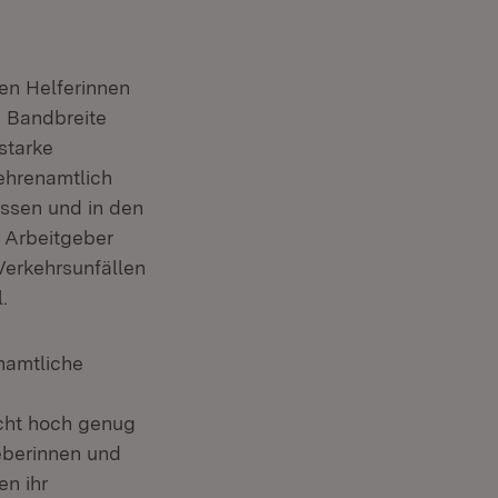
en Helferinnen
e Bandbreite
starke
 ehrenamtlich
assen und in den
e Arbeitgeber
Verkehrsunfällen
.
namtliche
cht hoch genug
eberinnen und
en ihr