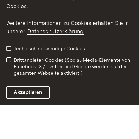
X / Twitter
Cookies.
Youtube
Weitere Informationen zu Cookies erhalten Sie in
unserer
Datenschutzerklärung
.
Zum 
Kontakt
Datenschutz
Technisch notwendige Cookies
Barrierefreiheit
Benutzungshinweise
Drittanbieter-Cookies (Social-Media-Elemente von
Impressum
Cookies
Facebook, X / Twitter und Google werden auf der
gesamten Webseite aktiviert.)
Akzeptieren
Link zum Landesportal