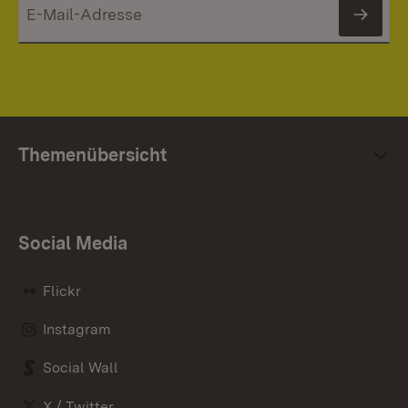
News
Themenübersicht
Social Media
Flickr
Instagram
Social Wall
X / Twitter