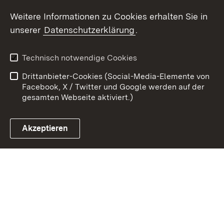
Youtube
Weitere Informationen zu Cookies erhalten Sie in
unserer
Datenschutzerklärung
.
Zum 
Kontakt
Datenschutz
Technisch notwendige Cookies
Barrierefreiheit
Benutzungshinweise
Drittanbieter-Cookies (Social-Media-Elemente von
Impressum
Cookies
Facebook, X / Twitter und Google werden auf der
gesamten Webseite aktiviert.)
Akzeptieren
Link zum Landesportal