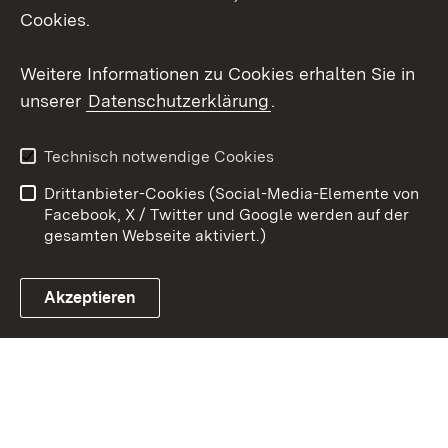
X / Twitter
Cookies.
Youtube
Weitere Informationen zu Cookies erhalten Sie in
unserer
Datenschutzerklärung
.
Zum 
Kontakt
Datenschutz
Technisch notwendige Cookies
Barrierefreiheit
Benutzungshinweise
Drittanbieter-Cookies (Social-Media-Elemente von
Impressum
Cookies
Facebook, X / Twitter und Google werden auf der
gesamten Webseite aktiviert.)
Akzeptieren
Link zum Landesportal