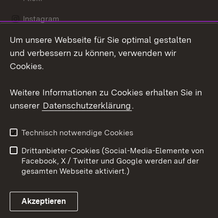
Instagram
Um unsere Webseite für Sie optimal gestalten
Social Wall
und verbessern zu können, verwenden wir
X / Twitter
Cookies.
Youtube
Weitere Informationen zu Cookies erhalten Sie in
unserer
Datenschutzerklärung
.
Zum 
Kontakt
Datenschutz
Technisch notwendige Cookies
Barrierefreiheit
Benutzungshinweise
Drittanbieter-Cookies (Social-Media-Elemente von
Impressum
Cookies
Facebook, X / Twitter und Google werden auf der
gesamten Webseite aktiviert.)
Akzeptieren
Link zum Landesportal