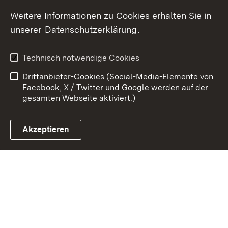
Youtube
Weitere Informationen zu Cookies erhalten Sie in
unserer
Datenschutzerklärung
.
Zum 
Kontakt
Datenschutz
Technisch notwendige Cookies
Barrierefreiheit
Benutzungshinweise
Drittanbieter-Cookies (Social-Media-Elemente von
Impressum
Cookies
Facebook, X / Twitter und Google werden auf der
gesamten Webseite aktiviert.)
Akzeptieren
Link zum Landesportal