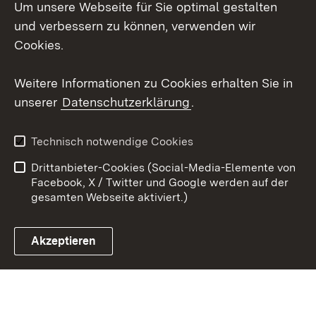
Um unsere Webseite für Sie optimal gestalten
Social Wall
und verbessern zu können, verwenden wir
X / Twitter
Cookies.
Youtube
Weitere Informationen zu Cookies erhalten Sie in
unserer
Datenschutzerklärung
.
Zum 
Kontakt
Datenschutz
Technisch notwendige Cookies
Barrierefreiheit
Benutzungshinweise
Drittanbieter-Cookies (Social-Media-Elemente von
Impressum
Cookies
Facebook, X / Twitter und Google werden auf der
gesamten Webseite aktiviert.)
Akzeptieren
Link zum Landesportal