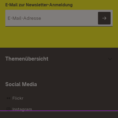
E-Mail zur Newsletter-Anmeldung
News
Themenübersicht
Social Media
Flickr
Instagram