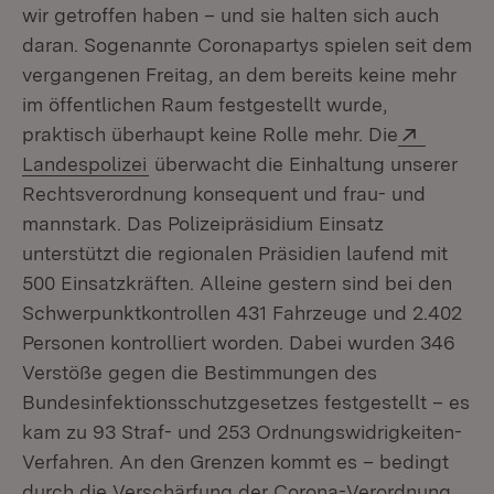
wir getroffen haben – und sie halten sich auch
daran. Sogenannte Coronapartys spielen seit dem
vergangenen Freitag, an dem bereits keine mehr
im öffentlichen Raum festgestellt wurde,
Extern:
praktisch überhaupt keine Rolle mehr. Die
(Öffnet in neuem Fenster)
Landespolizei
überwacht die Einhaltung unserer
Rechtsverordnung konsequent und frau- und
mannstark. Das Polizeipräsidium Einsatz
unterstützt die regionalen Präsidien laufend mit
500 Einsatzkräften. Alleine gestern sind bei den
Schwerpunktkontrollen 431 Fahrzeuge und 2.402
Personen kontrolliert worden. Dabei wurden 346
Verstöße gegen die Bestimmungen des
Bundesinfektionsschutzgesetzes festgestellt – es
kam zu 93 Straf- und 253 Ordnungswidrigkeiten-
Verfahren. An den Grenzen kommt es – bedingt
durch die Verschärfung der Corona-Verordnung