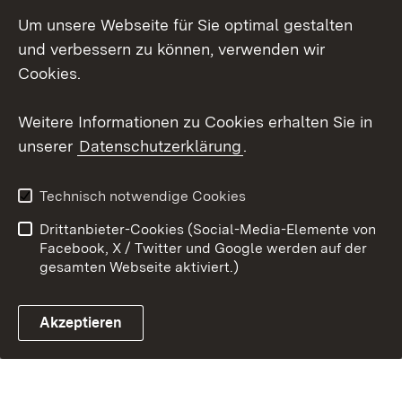
Zum 
Um unsere Webseite für Sie optimal gestalten
Kontakt
Datenschutz
und verbessern zu können, verwenden wir
Barrierefreiheit
Benutzungshinweise
Cookies.
Impressum
Cookies
Weitere Informationen zu Cookies erhalten Sie in
unserer
Datenschutzerklärung
.
Link zum Landesportal
Technisch notwendige Cookies
Drittanbieter-Cookies (Social-Media-Elemente von
Facebook, X / Twitter und Google werden auf der
gesamten Webseite aktiviert.)
Akzeptieren