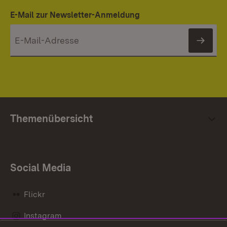
E-Mail zur Newsletter-Anmeldung
News
Themenübersicht
Social Media
Flickr
Instagram