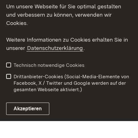
Um unsere Webseite für Sie optimal gestalten
Social Wall
und verbessern zu können, verwenden wir
X / Twitter
Cookies.
Youtube
Weitere Informationen zu Cookies erhalten Sie in
unserer
Datenschutzerklärung
.
Zum 
Kontakt
Datenschutz
Technisch notwendige Cookies
Barrierefreiheit
Benutzungshinweise
Drittanbieter-Cookies (Social-Media-Elemente von
Impressum
Cookies
Facebook, X / Twitter und Google werden auf der
gesamten Webseite aktiviert.)
Akzeptieren
Link zum Landesportal