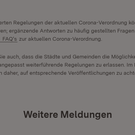
lierten Regelungen der aktuellen Corona-Verordnung kö
n neuem Fenster)
ren; ergänzende Antworten zu häufig gestellten Fragen 
Extern:
(Öffnet in neuem Fenster)
FAQ's
zur aktuellen Corona-Verordnung.
Sie auch, dass die Städte und Gemeinden die Möglichke
angepasst weiterführende Regelungen zu erlassen. Im E
ch daher, auf entsprechende Veröffentlichungen zu acht
Weitere Meldungen