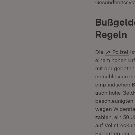
Gesundheitssyst
Bußgelde
Regeln
Extern:
(Ö
Die
Polizei
is
einem hohen Krä
mit der gebotene
entschlossen ein
empfindlichen B
auch hohe Gelds
beschleunigten 
wegen Widersta
zahlen, ein 50-J
auf Vollstrecku
Sie hatten bei 