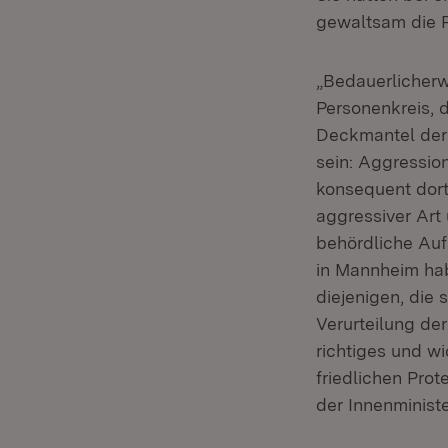
gewaltsam die P
„Bedauerlicherw
Personenkreis, 
Deckmantel der 
sein: Aggression
konsequent dort
aggressiver Art
behördliche Aufl
in Mannheim habe
diejenigen, die 
Verurteilung der
richtiges und w
friedlichen Pro
der Innenministe