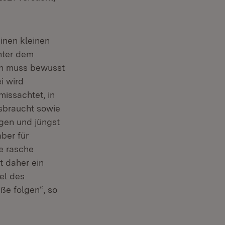
inen kleinen
nter dem
en muss bewusst
i wird
missachtet, in
sbraucht sowie
ngen und jüngst
ber für
ie rasche
t daher ein
el des
ße folgen“, so