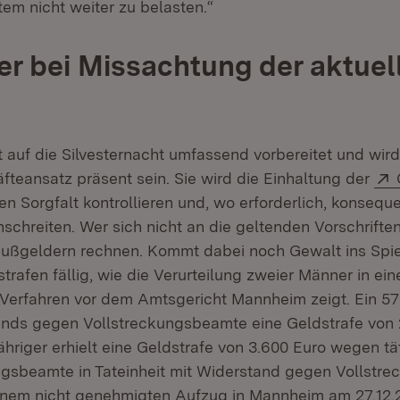
em nicht weiter zu belasten.“
r bei Missachtung der aktuel
ffnet in neuem Fenster)
t auf die Silvesternacht umfassend vorbereitet und wir
fteansatz präsent sein. Sie wird die Einhaltung der
n Sorgfalt kontrollieren und, wo erforderlich, konsequ
schreiten. Wer sich nicht an die geltenden Vorschriften
ußgeldern rechnen. Kommt dabei noch Gewalt ins Spiel
trafen fällig, wie die Verurteilung zweier Männer in e
Verfahren vor dem Amtsgericht Mannheim zeigt. Ein 57
nds gegen Vollstreckungsbeamte eine Geldstrafe von 
ähriger erhielt eine Geldstrafe von 3.600 Euro wegen tä
ngsbeamte in Tateinheit mit Widerstand gegen Vollstr
einem nicht genehmigten Aufzug in Mannheim am 27.12.2