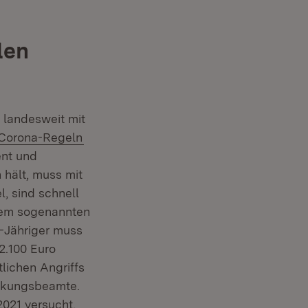
len
d landesweit mit
Extern:
(Öffnet in neuem Fenster)
Corona-Regeln
ent und
 hält, muss mit
, sind schnell
inem sogenannten
-Jähriger muss
2.100 Euro
tlichen Angriffs
eckungsbeamte.
021 versucht,