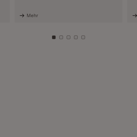
Mehr
Zu Kachel: 0
Zu Kachel: 3
Zu Kachel: 6
Zu Kachel: 9
Zu Kachel: 12