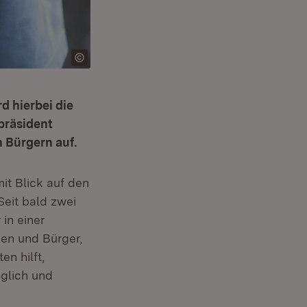
rd hierbei die
präsident
 Bürgern auf.
mit Blick auf den
eit bald zwei
in einer
nen und Bürger,
n hilft,
glich und