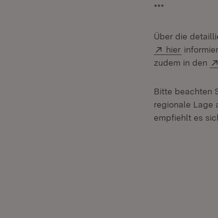
***
Über die detail
Extern:
(Öffnet i
hier
informie
zudem in den
Bitte beachten 
regionale Lage 
empfiehlt es si