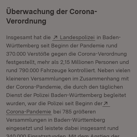
Überwachung der Corona-
Verordnung
Extern:
(Öffnet in neuem
Insgesamt hat die
Landespolizei
in Baden-
Württemberg seit Beginn der Pandemie rund
370.000 Verstöße gegen die Corona-Verordnung
festgestellt, mehr als 2,15 Millionen Personen und
rund 790.000 Fahrzeuge kontrolliert. Neben vielen
kleineren Versammlungen im Zusammenhang mit
der Corona-Pandemie, die durch den täglichen
Dienst der Polizei Baden-Württemberg begleitet
Extern:
wurden, war die Polizei seit Beginn der
(Öffnet in neuem Fenster)
Corona-Pandemie
bei 785 größeren
Versammlungen in Baden-Württemberg
eingesetzt und leistete dabei insgesamt rund
340.000 Einsatzstunden. Mit dem Anstieg der