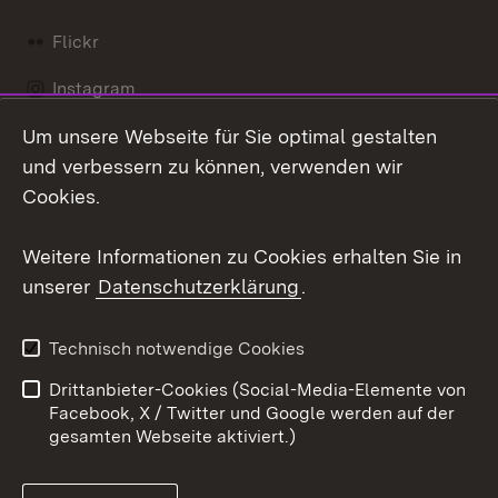
Flickr
Instagram
Um unsere Webseite für Sie optimal gestalten
Social Wall
und verbessern zu können, verwenden wir
X / Twitter
Cookies.
Youtube
Weitere Informationen zu Cookies erhalten Sie in
unserer
Datenschutzerklärung
.
Zum 
Kontakt
Datenschutz
Technisch notwendige Cookies
Barrierefreiheit
Benutzungshinweise
Drittanbieter-Cookies (Social-Media-Elemente von
Impressum
Cookies
Facebook, X / Twitter und Google werden auf der
gesamten Webseite aktiviert.)