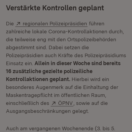
Verstärkte Kontrollen geplant
Extern:
(Öffnet in neuem F
Die
regionalen Polizeipräsidien
führen
zahlreiche lokale Corona-Kontrollaktionen durch,
die teilweise eng mit den Ortspolizeibehörden
abgestimmt sind. Dabei setzen die
Polizeipräsidien auch Kräfte des Polizeipräsidiums
Einsatz ein.
Allein in dieser Woche sind bereits
16 zusätzliche gezielte polizeiliche
Kontrollaktionen geplant.
Hierbei wird ein
besonderes Augenmerk auf die Einhaltung der
Maskentragepflicht im öffentlichen Raum,
Extern:
(Öffnet in neuem Fenste
einschließlich des
ÖPNV
, sowie auf die
Ausgangsbeschränkungen gelegt.
Auch am vergangenen Wochenende (3. bis 5.