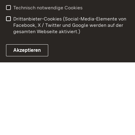
Kontakt
Datenschutz
Technisch notwendige Cookies
Barrierefreiheit
Benutzungshinweise
Drittanbieter-Cookies (Social-Media-Elemente von
Impressum
Cookies
Facebook, X / Twitter und Google werden auf der
gesamten Webseite aktiviert.)
Akzeptieren
Link zum Landesportal