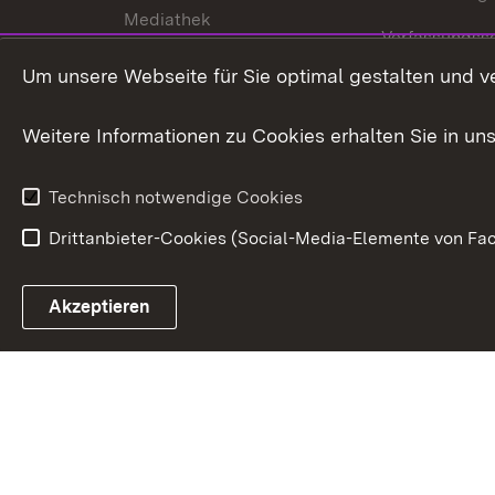
Mediathek
Verfassungss
Publikationen
Um unsere Webseite für Sie optimal gestalten und v
Datenschutz
Karriere
Glücksspielr
Weitere Informationen zu Cookies erhalten Sie in un
Waffenrecht
Technisch notwendige Cookies
Drittanbieter-Cookies (Social-Media-Elemente von Fac
Link zum Landesportal
Akzeptieren