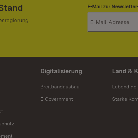
 Stand
E-Mail zur Newslett
esregierung.
Digitalisierung
Land & 
Breitbandausbau
Lebendige
E-Government
Starke Ko
st
schutz
ement