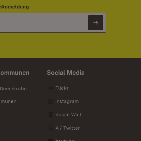
er-Anmeldung
Newsletter 
Kommunen
Social Media
Flickr
 Demokratie
mmunen
Instagram
Social Wall
X / Twitter