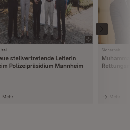
izei
Sicherheit
ue stellvertretende Leiterin
Muhammad 
eim Polizeipräsidium Mannheim
Rettungsm
Mehr
Mehr