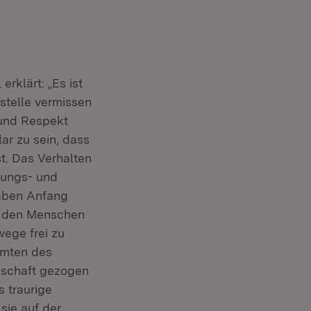
rklärt: „Es ist
stelle vermissen
 und Respekt
lar zu sein, dass
st. Das Verhalten
ttungs- und
haben Anfang
m den Menschen
ege frei zu
amten des
nschaft gezogen
 traurige
sie auf der