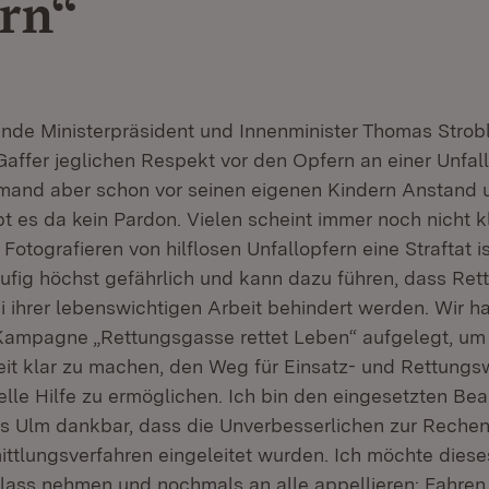
rn“
ende Ministerpräsident und Innenminister Thomas Strobl e
affer jeglichen Respekt vor den Opfern an einer Unfall
emand aber schon vor seinen eigenen Kindern Anstand
ibt es da kein Pardon. Vielen scheint immer noch nicht k
Fotografieren von hilflosen Unfallopfern eine Straftat i
häufig höchst gefährlich und kann dazu führen, dass Re
ei ihrer lebenswichtigen Arbeit behindert werden. Wir 
 Kampagne „Rettungsgasse rettet Leben“ aufgelegt, u
it klar zu machen, den Weg für Einsatz- und Rettungsw
elle Hilfe zu ermöglichen. Ich bin den eingesetzten Be
ms Ulm dankbar, dass die Unverbesserlichen zur Reche
ttlungsverfahren eingeleitet wurden. Ich möchte dieses
lass nehmen und nochmals an alle appellieren: Fahren 