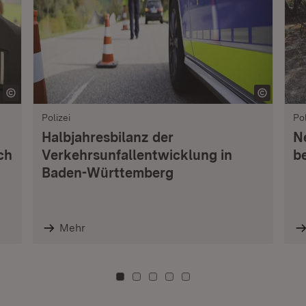
Polizei
Pol
Halbjahresbilanz der
Ne
ch
Verkehrsunfallentwicklung in
b
Baden-Württemberg
Mehr
Zu Kachel: 0
Zu Kachel: 3
Zu Kachel: 6
Zu Kachel: 9
Zu Kachel: 12