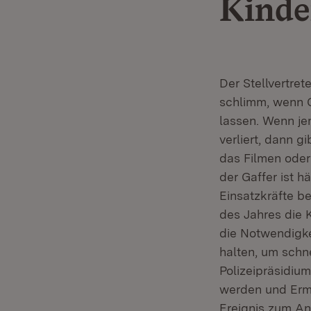
Kinde
Der Stellvertret
schlimm, wenn G
lassen. Wenn j
verliert, dann g
das Filmen oder 
der Gaffer ist 
Einsatzkräfte b
des Jahres die
die Notwendigke
halten, um schn
Polizeipräsidiu
werden und Ermi
Ereignis zum An