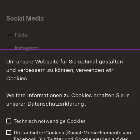
Social Media
Flickr
Instagram
Um unsere Webseite für Sie optimal gestalten
Social Wall
und verbessern zu können, verwenden wir
X / Twitter
Cookies.
Youtube
Weitere Informationen zu Cookies erhalten Sie in
unserer
Datenschutzerklärung
.
Zum 
Kontakt
Datenschutz
Technisch notwendige Cookies
Barrierefreiheit
Benutzungshinweise
Drittanbieter-Cookies (Social-Media-Elemente von
Impressum
Cookies
Facebook, X / Twitter und Google werden auf der