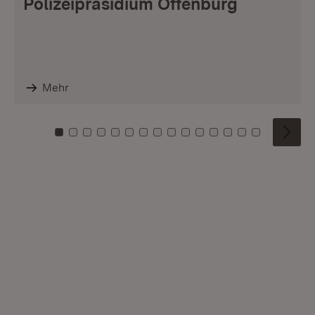
Polizeipräsidium Offenburg
Mehr
Zu Kachel: 0
Zu Kachel: 1
Zu Kachel: 2
Zu Kachel: 3
Zu Kachel: 4
Zu Kachel: 5
Zu Kachel: 6
Zu Kachel: 7
Zu Kachel: 8
Zu Kachel: 9
Zu Kachel: 10
Zu Kachel: 11
Zu Kachel: 12
Zu Kachel: 1
Zu Kachel