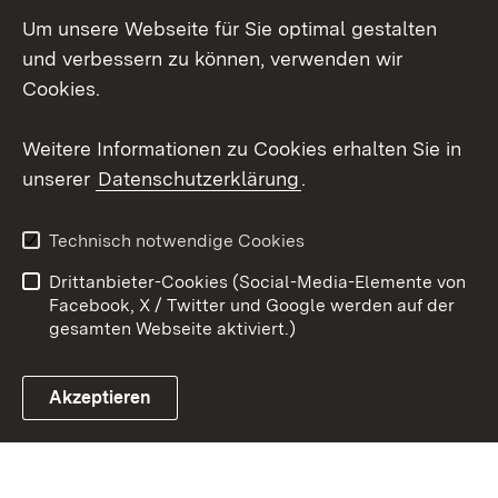
Um unsere Webseite für Sie optimal gestalten
Social Wall
und verbessern zu können, verwenden wir
X / Twitter
Cookies.
Youtube
Weitere Informationen zu Cookies erhalten Sie in
unserer
Datenschutzerklärung
.
Zum 
Kontakt
Datenschutz
Technisch notwendige Cookies
Barrierefreiheit
Benutzungshinweise
Drittanbieter-Cookies (Social-Media-Elemente von
Impressum
Cookies
Facebook, X / Twitter und Google werden auf der
gesamten Webseite aktiviert.)
Akzeptieren
Link zum Landesportal