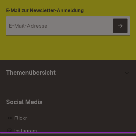
E-Mail zur Newsletter-Anmeldung
News
Themenübersicht
Social Media
Flickr
Instagram