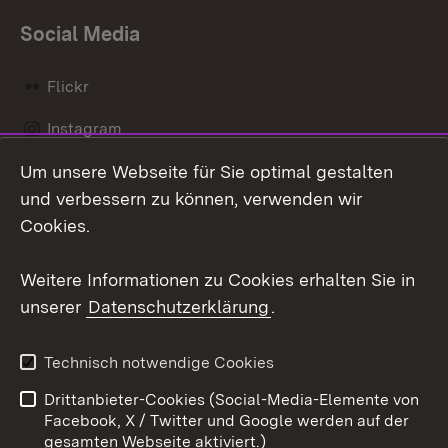
Social Media
Flickr
Instagram
Um unsere Webseite für Sie optimal gestalten
Social Wall
und verbessern zu können, verwenden wir
X / Twitter
Cookies.
Youtube
Weitere Informationen zu Cookies erhalten Sie in
unserer
Datenschutzerklärung
.
Zum 
Kontakt
Datenschutz
Technisch notwendige Cookies
Barrierefreiheit
Benutzungshinweise
Drittanbieter-Cookies (Social-Media-Elemente von
Impressum
Cookies
Facebook, X / Twitter und Google werden auf der
gesamten Webseite aktiviert.)