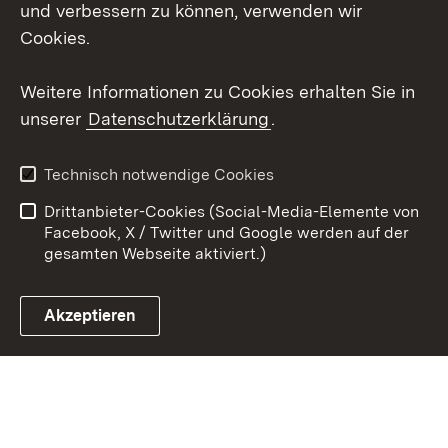
und verbessern zu können, verwenden wir
X / Twitter
Cookies.
Youtube
Weitere Informationen zu Cookies erhalten Sie in
unserer
Datenschutzerklärung
.
Zum 
Kontakt
Datenschutz
Technisch notwendige Cookies
Barrierefreiheit
Benutzungshinweise
Drittanbieter-Cookies (Social-Media-Elemente von
Impressum
Cookies
Facebook, X / Twitter und Google werden auf der
gesamten Webseite aktiviert.)
Akzeptieren
Link zum Landesportal