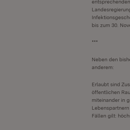
entsprechenden
Landesregierung
Infektionsgesch
bis zum 30. No
***
Neben den bishe
anderem:
Erlaubt sind Zu
öffentlichen Ra
miteinander in g
Lebenspartnern 
Fällen gilt: höc