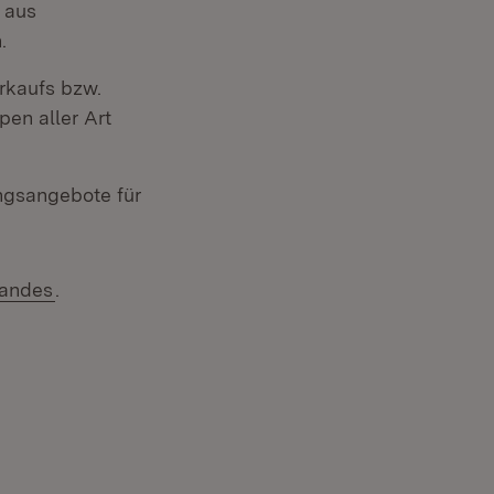
 aus
.
rkaufs bzw.
pen aller Art
ngsangebote für
(Öffnet in neuem Fenster)
Landes
.