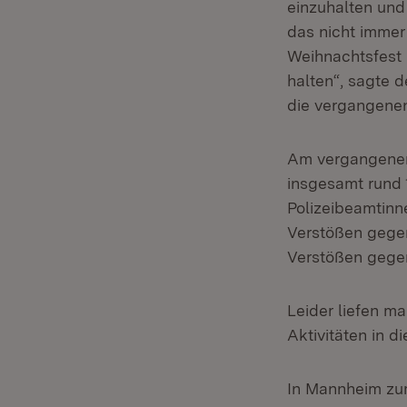
einzuhalten und 
das nicht immer
Weihnachtsfest 
halten“, sagte d
die vergangenen
Am vergangenen 
insgesamt rund 
Polizeibeamtin
Verstößen gegen
Verstößen gegen
Leider liefen m
Aktivitäten in d
In Mannheim zum