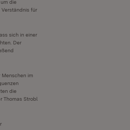
 um die
Verständnis für
ss sich in einer
hten. Der
ießend
er Menschen im
equenzen
lten die
er Thomas Strobl
r