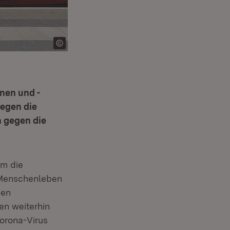
nen und -
egen die
n gegen die
um die
 Menschenleben
nen
en weiterhin
Corona-Virus