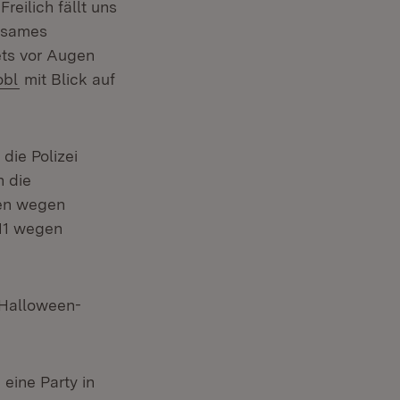
reilich fällt uns
insames
ets vor Augen
obl
mit Blick auf
ie Polizei
n die
ten wegen
311 wegen
 Halloween-
eine Party in