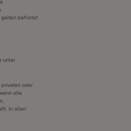
ie
s
gelten befristet
e unter
 privaten oder
wenn alle
n,
t. In allen