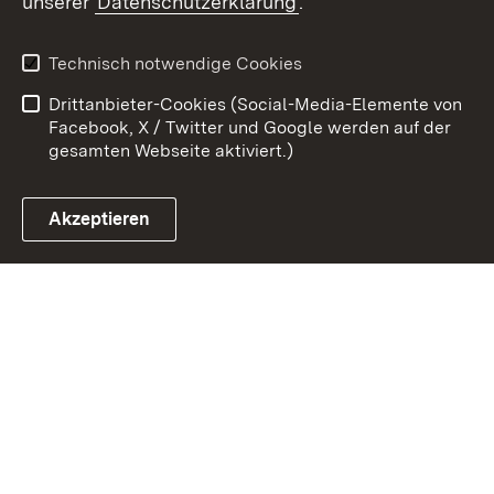
unserer
Datenschutzerklärung
.
Zum 
Kontakt
Datenschutz
Technisch notwendige Cookies
Barrierefreiheit
Benutzungshinweise
Drittanbieter-Cookies (Social-Media-Elemente von
Impressum
Cookies
Facebook, X / Twitter und Google werden auf der
gesamten Webseite aktiviert.)
Akzeptieren
Link zum Landesportal