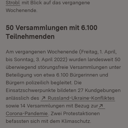
Strobl
mit Blick auf das vergangene
Wochenende.
50 Versammlungen mit 6.100
Teilnehmenden
Am vergangenen Wochenende (Freitag, 1. April,
bis Sonntag, 3. April 2022) wurden landesweit 50
überwiegend störungsfreie Versammlungen unter
Beteiligung von etwa 6.100 Bürgerinnen und
Bürgern polizeilich begleitet. Die
Einsatzschwerpunkte bildeten 27 Kundgebungen
Extern:
(Öffn
anlässlich des
Russland-Ukraine-Konfliktes
Extern:
sowie 14 Versammlungen mit Bezug zur
(Öffnet in neuem Fenster)
Corona-Pandemie
. Zwei Protestaktionen
befassten sich mit dem Klimaschutz.