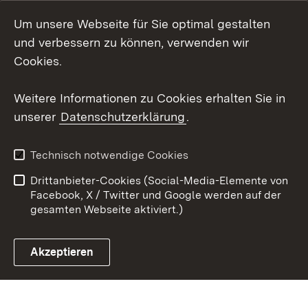
Um unsere Webseite für Sie optimal gestalten
Social Wall
und verbessern zu können, verwenden wir
X / Twitter
Cookies.
Youtube
Weitere Informationen zu Cookies erhalten Sie in
unserer
Datenschutzerklärung
.
Zum 
Kontakt
Datenschutz
Technisch notwendige Cookies
Barrierefreiheit
Benutzungshinweise
Drittanbieter-Cookies (Social-Media-Elemente von
Impressum
Cookies
Facebook, X / Twitter und Google werden auf der
gesamten Webseite aktiviert.)
Akzeptieren
Link zum Landesportal