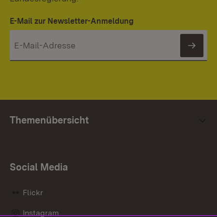
E-Mail zur Newsletter-Anmeldung
News
Themenübersicht
Social Media
Flickr
Instagram