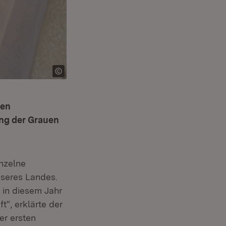
len
ung der Grauen
inzelne
unseres Landes.
 in diesem Jahr
t“, erklärte der
er ersten