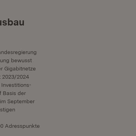
ausbau
Landesregierung
rtung bewusst
r Gigabitnetze
lt 2023/2024
Investitions-
 Basis der
d im September
istigen
000 Adresspunkte