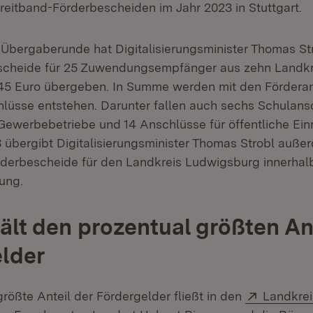
eitband-Förderbescheiden im Jahr 2023 in Stuttgart.
n Übergaberunde hat Digitalisierungsminister Thomas St
heide für 25 Zuwendungsempfänger aus zehn Landkr
45 Euro übergeben. In Summe werden mit den Förderan
lüsse entstehen. Darunter fallen auch sechs Schulans
Gewerbebetriebe und 14 Anschlüsse für öffentliche Ei
 übergibt Digitalisierungsminister Thomas Strobl außer
rderbescheide für den Landkreis Ludwigsburg innerhalb
ung.
ält den prozentual größten Ant
lder
Extern:
rößte Anteil der Fördergelder fließt in den
Landkre