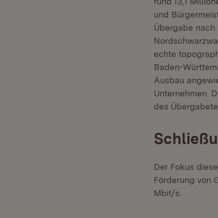
rund 13,1 Milli
und Bürgermeist
Übergabe nach S
Nordschwarzwald
echte topograph
Baden-Württembe
Ausbau angewiese
Unternehmen. Da
des Übergabeter
Schließu
Der Fokus diese
Förderung von G
Mbit/s.