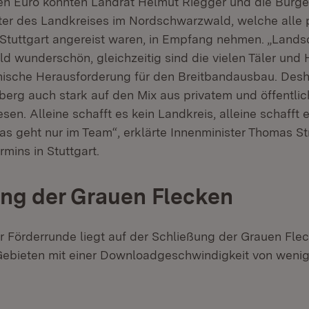
onen Euro konnten Landrat Helmut Riegger und die Bürg
er des Landkreises im Nordschwarzwald, welche alle p
tuttgart angereist waren, in Empfang nehmen. „Landsch
 wunderschön, gleichzeitig sind die vielen Täler und 
ische Herausforderung für den Breitbandausbau. Desha
rg auch stark auf den Mix aus privatem und öffentlic
n. Alleine schafft es kein Landkreis, alleine schafft e
s geht nur im Team“, erklärte Innenminister Thomas Str
mins in Stuttgart.
ng der Grauen Flecken
r Förderrunde liegt auf der Schließung der Grauen Flec
ebieten mit einer Downloadgeschwindigkeit von wenige