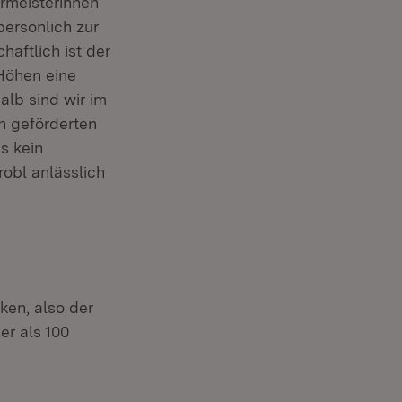
ermeisterinnen
ersönlich zur
aftlich ist der
Höhen eine
lb sind wir im
h geförderten
s kein
obl anlässlich
ken, also der
r als 100