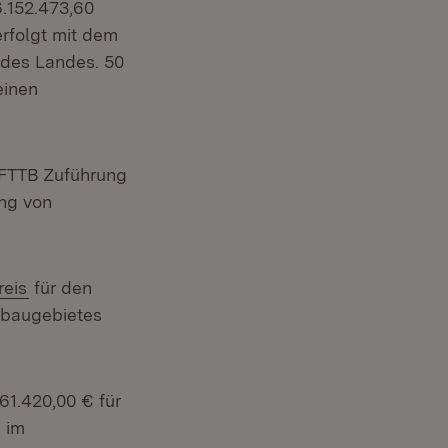
uem Fenster)
.152.473,60
erfolgt mit dem
 des Landes. 50
einen
e FTTB Zuführung
ng von
(Öffnet in neuem Fenster)
reis
für den
ubaugebietes
in neuem Fenster)
61.420,00 € für
 im