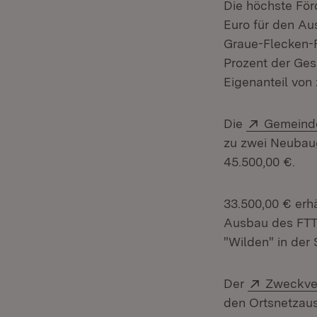
Die höchste Fö
Euro für den Au
Graue-Flecken-F
Prozent der Ges
Eigenanteil von
Extern:
Die
Gemeind
zu zwei Neubau
45.500,00 €.
33.500,00 € erh
Ausbau des FTTB
"Wilden" in der 
Extern:
Der
Zweckver
den Ortsnetzaus