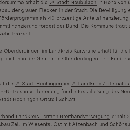
Extern:
(Öffnet in ne
rdersumme erhält die
Stadt Neubulach
in Höhe von 6
sbau der grauen Flecken in der Stadt. Die Bewilligung 
örderprogramm als 40-prozentige Anteilsfinanzierung
amtfinanzierung fördert der Bund. Die Kommune trägt 
 zehn Prozent.
(Öffnet in neuem Fenster)
e Oberderdingen
im Landkreis Karlsruhe erhält für di
gebieten in der Gemeinde Oberderdingen eine Förderu
Extern:
(Öffnet in neuem Fenster)
Extern:
ält die
Stadt Hechingen
im
Landkreis Zollernalbk
-Netzes in Vorbereitung für die Erschließung des Ne
Stadt Hechingen Ortsteil Schlatt.
(Öffnet 
band Landkreis Lörrach Breitbandversorgung
erhält 2
bau Zell im Wiesental Ost mit Atzenbach und Schönau