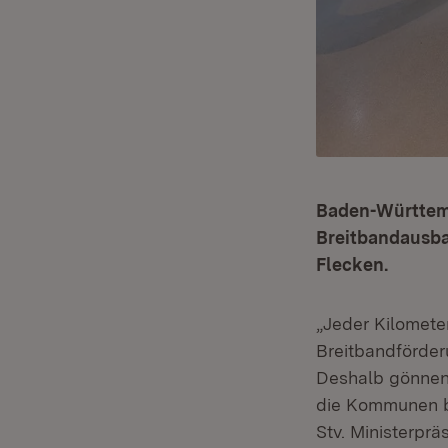
Baden-Württemb
Breitbandausbau
Flecken.
„Jeder Kilomete
Breitbandförderu
Deshalb gönnen 
die Kommunen bei
Stv. Ministerprä