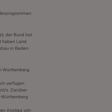
rderprogrammen
zt; der Bund hat
it haben Land
sbau in Baden-
en-Württemberg
ich verfügen
it/s. Darüber
n-Württemberg
en Anstieg von