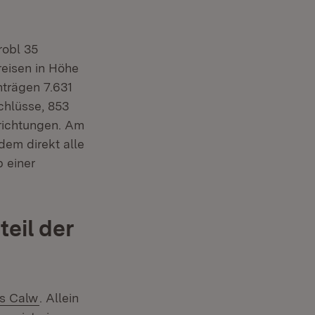
robl 35
eisen in Höhe
trägen 7.631
chlüsse, 853
nrichtungen. Am
dem direkt alle
 einer
eil der
(Öffnet in neuem Fenster)
is Calw
. Allein