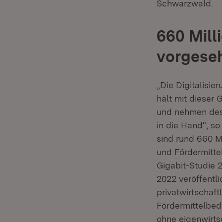
Schwarzwald.
660 Mill
vorgese
„Die Digitalisie
hält mit dieser
und nehmen desh
in die Hand“, s
sind rund 660 M
und Fördermitte
Gigabit-Studie 
2022 veröffentli
privatwirtschaf
Fördermittelbed
ohne eigenwirts