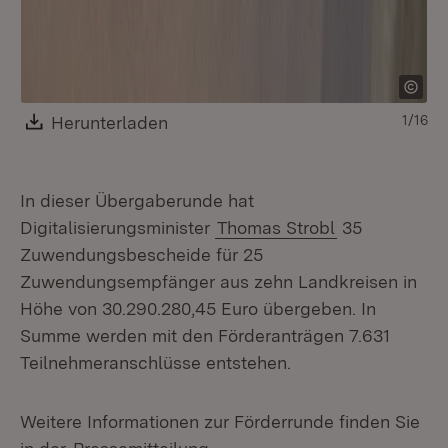
Download:
Herunterladen
(Öffnet in neuem Fenster)
1/16
In dieser Übergaberunde hat
Digitalisierungsminister
Thomas Strobl
35
Zuwendungsbescheide für 25
Zuwendungsempfänger aus zehn Landkreisen in
Höhe von 30.290.280,45 Euro übergeben. In
Summe werden mit den Förderanträgen 7.631
Teilnehmeranschlüsse entstehen.
Weitere Informationen zur Förderrunde finden Sie