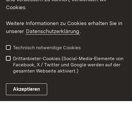
X / Twitter
Cookies.
Youtube
Weitere Informationen zu Cookies erhalten Sie in
unserer
Datenschutzerklärung
.
Zum 
Kontakt
Datenschutz
Technisch notwendige Cookies
Barrierefreiheit
Benutzungshinweise
Drittanbieter-Cookies (Social-Media-Elemente von
Impressum
Cookies
Facebook, X / Twitter und Google werden auf der
gesamten Webseite aktiviert.)
Akzeptieren
Link zum Landesportal