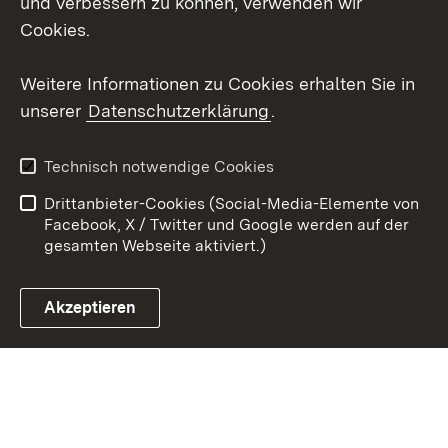
und verbessern zu können, verwenden wir
X / Twitter
Cookies.
Youtube
Weitere Informationen zu Cookies erhalten Sie in
unserer
Datenschutzerklärung
.
Zum 
Kontakt
Datenschutz
Technisch notwendige Cookies
Barrierefreiheit
Benutzungshinweise
Drittanbieter-Cookies (Social-Media-Elemente von
Impressum
Cookies
Facebook, X / Twitter und Google werden auf der
gesamten Webseite aktiviert.)
Akzeptieren
Link zum Landesportal