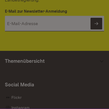
E-Mail zur Newsletter-Anmeldung
News
Themenübersicht
Social Media
Flickr
Instagram