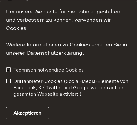
Um unsere Webseite für Sie optimal gestalten
Social Wall
und verbessern zu können, verwenden wir
X / Twitter
Cookies.
Youtube
Weitere Informationen zu Cookies erhalten Sie in
unserer
Datenschutzerklärung
.
Zum 
Kontakt
Datenschutz
Technisch notwendige Cookies
Barrierefreiheit
Benutzungshinweise
Drittanbieter-Cookies (Social-Media-Elemente von
Impressum
Cookies
Facebook, X / Twitter und Google werden auf der
gesamten Webseite aktiviert.)
Akzeptieren
Link zum Landesportal