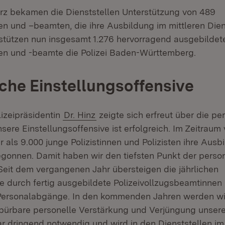
ärz bekamen die Dienststellen Unterstützung von 489
en und –beamten, die ihre Ausbildung im mittleren Die
rstützen nun insgesamt 1.276 hervorragend ausgebildet
en und -beamte die Polizei Baden-Württemberg.
iche Einstellungsoffensive
izeipräsidentin
Dr. Hinz
zeigte sich erfreut über die pe
sere Einstellungsoffensive ist erfolgreich. Im Zeitraum
 als 9.000 junge Polizistinnen und Polizisten ihre Ausb
onnen. Damit haben wir den tiefsten Punkt der person
 Seit dem vergangenen Jahr übersteigen die jährlichen
 durch fertig ausgebildete Polizeivollzugsbeamtinne
 Personalabgänge. In den kommenden Jahren werden w
pürbare personelle Verstärkung und Verjüngung unsere
ar dringend notwendig und wird in den Dienststellen i