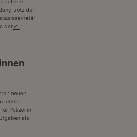
 auf ihre
dung trotz der
staatssekretär
Extern:
s der
tinnen
hren neuen
n letzten
ür Polizei in
ufgaben als