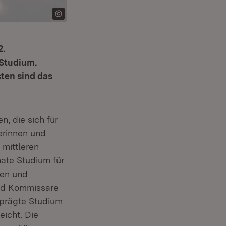
2.
 Studium.
sten sind das
, die sich für
erinnen und
 mittleren
ate Studium für
nen und
nd Kommissare
eprägte Studium
eicht. Die