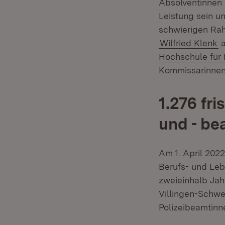
Absolventinnen 
Leistung sein u
schwierigen Rah
Wilfried Klenk
a
Hochschule für P
Kommissarinnen
1.276 fr
und - be
Am 1. April 202
Berufs- und Leb
zweieinhalb Jah
Villingen-Schwe
Polizeibeamtinn