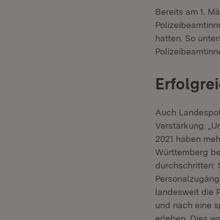
Bereits am 1. M
Polizeibeamtinn
hatten. So unte
Polizeibeamtinn
Erfolgre
Auch Landespol
Verstärkung: „Un
2021 haben mehr
Württemberg beg
durchschritten:
Personalzugänge
landesweit die
und nach eine s
erleben. Dies w