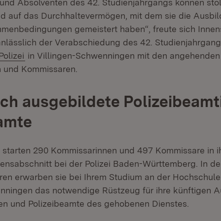
und Absolventen des 42. Studienjahrgangs können stolz
nd auf das Durchhaltevermögen, mit dem sie die Ausbil
menbedingungen gemeistert haben“, freute sich Innen
nlässlich der Verabschiedung des 42. Studienjahrgang
(Öffnet in neuem Fenster)
olizei
in Villingen-Schwenningen mit den angehenden
 und Kommissaren.
isch ausgebildete Polizeibeam
amte
2 starten 290 Kommissarinnen und 497 Kommissare in i
ensabschnitt bei der Polizei Baden-Württemberg. In de
ren erwarben sie bei Ihrem Studium an der Hochschule f
nningen das notwendige Rüstzeug für ihre künftigen A
en und Polizeibeamte des gehobenen Dienstes.