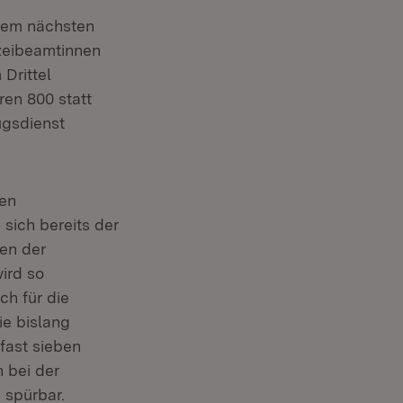
dem nächsten
izeibeamtinnen
Drittel
en 800 statt
ugsdienst
ten
sich bereits der
en der
ird so
ch für die
ie bislang
 fast sieben
 bei der
 spürbar.