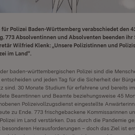
 für Polizei Baden-Württemberg verabschiedet den 4
g. 773 Absolventinnen und Absolventen beenden ihr
etär Wilfried Klenk: „Unsere Polizistinnen und Polizi
zei im Land“.
der baden-württembergischen Polizei sind die Menschen
f entscheiden und jeden Tag für die Sicherheit der Bürg
z sind. 30 Monate Studium für erfahrene und bereits im
ldete Beamtinnen und Beamte beziehungsweise 45 Mon
ehobenen Polizeivollzugsdienst eingestellte Anwärterin
heute zu Ende. 773 frischgebackene Kommissarinnen u
Polizei im Land verstärken. Das durch die Pandemie g
t besonderen Herausforderungen – doch das Ziel ist err