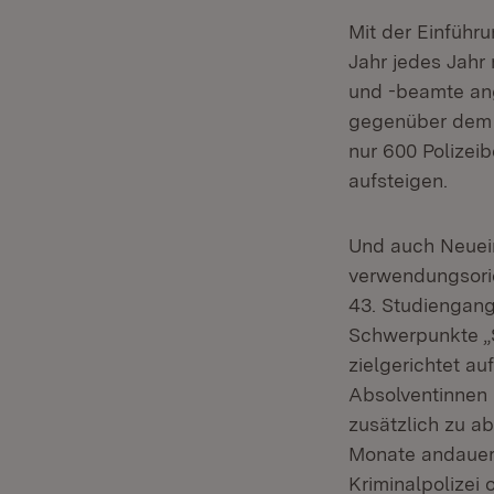
Mit der Einführ
Jahr jedes Jahr
und -beamte ang
gegenüber dem v
nur 600 Polizei
aufsteigen.
Und auch Neuein
verwendungsorie
43. Studiengang
Schwerpunkte „S
zielgerichtet au
Absolventinnen 
zusätzlich zu ab
Monate andauert
Kriminalpolizei 