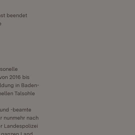
nst beendet
e
rsonelle
 von 2016 bis
ildung in Baden-
ellen Talsohle
n und -beamte
ir nunmehr nach
r Landespolizei
m ganzen Land