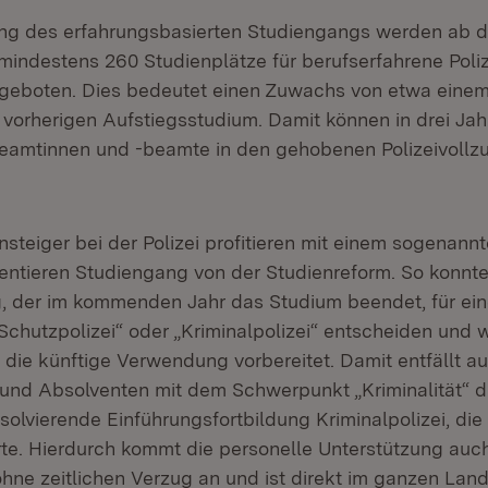
ung des erfahrungsbasierten Studiengangs werden ab 
 mindestens 260 Studienplätze für berufserfahrene Pol
eboten. Dies bedeutet einen Zuwachs von etwa einem 
orherigen Aufstiegsstudium. Damit können in drei Jahr
beamtinnen und -beamte in den gehobenen Polizeivollz
steiger bei der Polizei profitieren mit einem sogenann
ntieren Studiengang von der Studienreform. So konnte 
, der im kommenden Jahr das Studium beendet, für ein
chutzpolizei“ oder „Kriminalpolizei“ entscheiden und w
f die künftige Verwendung vorbereitet. Damit entfällt au
und Absolventen mit dem Schwerpunkt „Kriminalität“ d
solvierende Einführungsfortbildung Kriminalpolizei, die
e. Hierdurch kommt die personelle Unterstützung auch
ohne zeitlichen Verzug an und ist direkt im ganzen Land