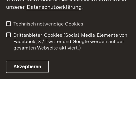
unserer
Datenschutzerklärung
.
Zum 
Kontakt
Datenschutz
Technisch notwendige Cookies
Barrierefreiheit
Benutzungshinweise
Drittanbieter-Cookies (Social-Media-Elemente von
Impressum
Cookies
Facebook, X / Twitter und Google werden auf der
gesamten Webseite aktiviert.)
Akzeptieren
Link zum Landesportal