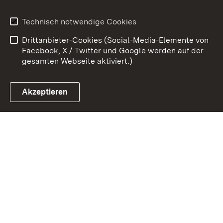
Kontakt
Datenschutz
Technisch notwendige Cookies
Barrierefreiheit
Benutzungshinweise
Drittanbieter-Cookies (Social-Media-Elemente von
Impressum
Cookies
Facebook, X / Twitter und Google werden auf der
gesamten Webseite aktiviert.)
Akzeptieren
Link zum Landesportal