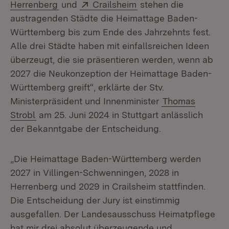
(Öffnet in neuem Fenster)
Extern:
(Öffnet in neuem Fens
Herrenberg
und
Crailsheim
stehen die
austragenden Städte die Heimattage Baden-
Württemberg bis zum Ende des Jahrzehnts fest.
Alle drei Städte haben mit einfallsreichen Ideen
überzeugt, die sie präsentieren werden, wenn ab
2027 die Neukonzeption der Heimattage Baden-
Württemberg greift“, erklärte der Stv.
Ministerpräsident und Innenminister
Thomas
Strobl
am 25. Juni 2024 in Stuttgart anlässlich
der Bekanntgabe der Entscheidung.
„Die Heimattage Baden-Württemberg werden
2027 in Villingen-Schwenningen, 2028 in
Herrenberg und 2029 in Crailsheim stattfinden.
Die Entscheidung der Jury ist einstimmig
ausgefallen. Der Landesausschuss Heimatpflege
hat mir drei absolut überzeugende und