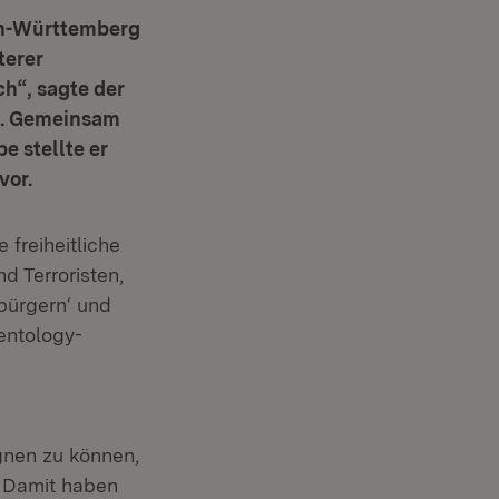
den-Württemberg
terer
ch“, sagte der
bl. Gemeinsam
e stellte er
vor.
 freiheitliche
d Terroristen,
bürgern‘ und
entology-
gnen zu können,
. Damit haben