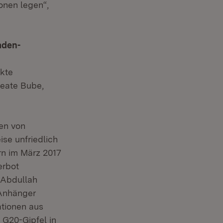
onen legen“,
aden-
ekte
Beate Bube,
en von
ise unfriedlich
rn im März 2017
erbot
 Abdullah
 Anhänger
ationen aus
 G20-Gipfel in