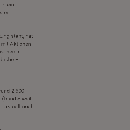
in ein
ter.
ung steht, hat
h mit Aktionen
ischen in
dliche –
rund 2.500
t (bundesweit:
t aktuell noch
zu