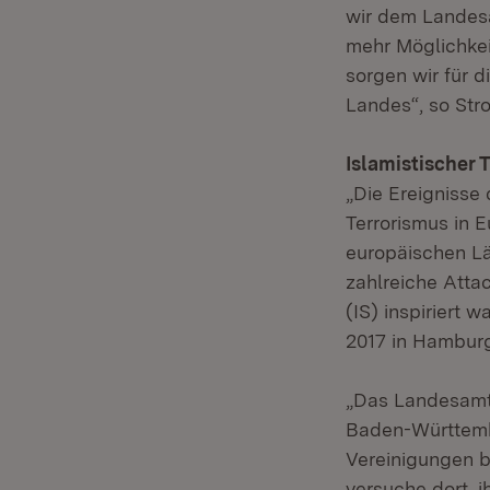
wir dem Landes
mehr Möglichkei
sorgen wir für 
Landes“, so Stro
Islamistischer 
„Die Ereignisse
Terrorismus in 
europäischen Lä
zahlreiche Atta
(IS) inspiriert 
2017 in Hamburg
„Das Landesamt 
Baden-Württembe
Vereinigungen be
versuche dort, i