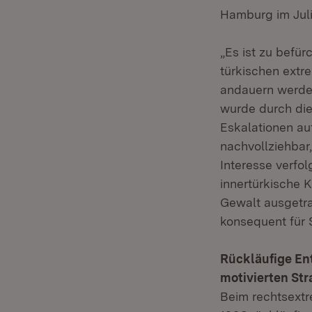
Hamburg im Juli
„Es ist zu befü
türkischen extr
andauern werden,
wurde durch die 
Eskalationen au
nachvollziehbar
Interesse verfol
innertürkische K
Gewalt ausgetra
konsequent für S
Rückläufige En
motivierten Str
Beim rechtsextr