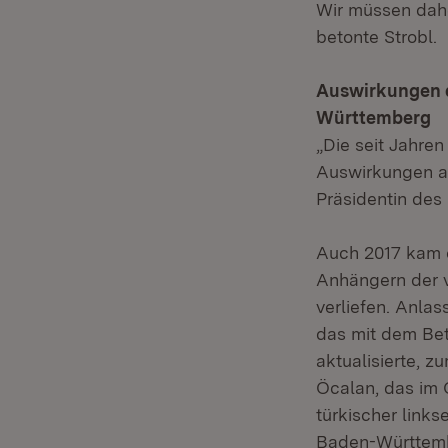
Wir müssen dahe
betonte Strobl.
Auswirkungen d
Württemberg
„Die seit Jahren
Auswirkungen au
Präsidentin des
Auch 2017 kam e
Anhängern der ve
verliefen. Anla
das mit dem Be
aktualisierte, 
Öcalan, das im 
türkischer link
Baden-Württembe