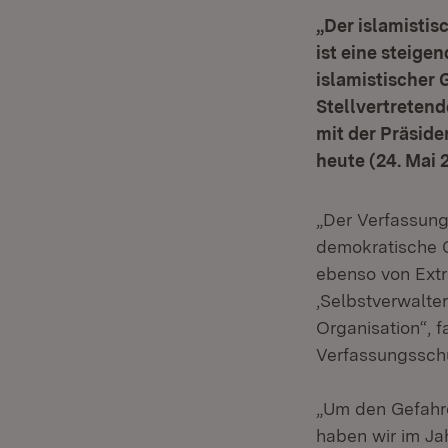
„Der islamisti
ist eine steigen
islamistischer 
Stellvertreten
mit der Präside
heute (24. Mai 
„Der Verfassungs
demokratische G
ebenso von Extr
‚Selbstverwalte
Organisation“, f
Verfassungssch
„Um den Gefahr
haben wir im Ja