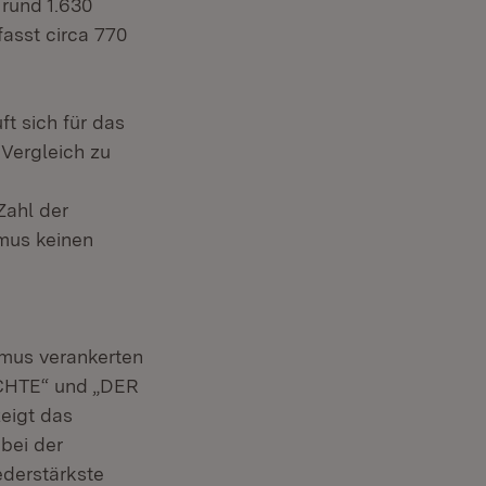
 rund 1.630
asst circa 770
ft sich für das
 Vergleich zu
Zahl der
smus keinen
smus verankerten
ECHTE“ und „DER
eigt das
bei der
ederstärkste