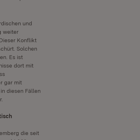
urdischen und
 weiter
Dieser Konflikt
schürt. Solchen
n. Es ist
isse dort mit
ss
r gar mit
in diesen Fällen
r.
tisch
emberg die seit