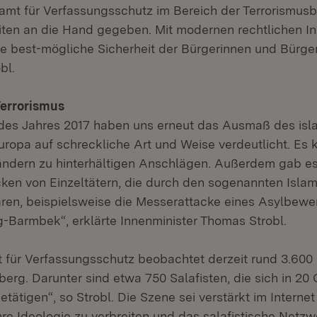
amt für Verfassungsschutz im Bereich der Terrorismu
ten an die Hand gegeben. Mit modernen rechtlichen I
die best-mögliche Sicherheit der Bürgerinnen und Bürge
bl.
Terrorismus
 des Jahres 2017 haben uns erneut das Ausmaß des isl
Europa auf schreckliche Art und Weise verdeutlicht. Es
ndern zu hinterhältigen Anschlägen. Außerdem gab e
cken von Einzeltätern, die durch den sogenannten Isla
waren, beispielsweise die Messerattacke eines Asylbewe
-Barmbek“, erklärte Innenminister Thomas Strobl.
für Verfassungsschutz beobachtet derzeit rund 3.600 I
rg. Darunter sind etwa 750 Salafisten, die sich in 20
tätigen“, so Strobl. Die Szene sei verstärkt im Internet
hre Ideologie zu verbreiten und das salafistische Netzw