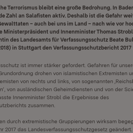
sche Terrorismus bleibt eine große Bedrohung. In Ba
de Zahl an Salafisten aktiv. Deshalb ist die Gefahr wei
Gewalttaten – auch bei uns im Land – nach wie vor ho
de Ministerpräsident und Innenminister Thomas Stro
ntin des Landesamts für Verfassungsschutz Beate Bub
2018) in Stuttgart den Verfassungsschutzbericht 2017 
schutz ist immer stärker gefordert. Gefahren für unsere
rundordnung drohen von islamistischen Extremisten un
emisten von rechts und links, von sogenannten ‚Reichs
rn‘, von ausländischen Geheimdiensten und von der Sci
asste Innenminister Strobl die Ergebnisse des
utzberichts zusammen.
en durch extremistische Gruppierungen wirksam bege
hr 2017 das Landesverfassungsschutzgesetz geändert