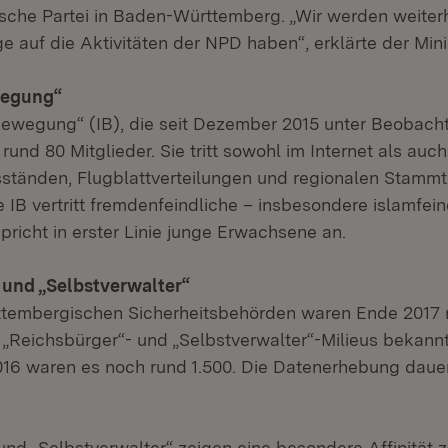
ische Partei in Baden-Württemberg. „Wir werden weiterh
auf die Aktivitäten der NPD haben“, erklärte der Minis
wegung“
 Bewegung“ (IB), die seit Dezember 2015 unter Beobacht
rund 80 Mitglieder. Sie tritt sowohl im Internet als auc
sständen, Flugblattverteilungen und regionalen Stammt
 IB vertritt fremdenfeindliche – insbesondere islamfein
pricht in erster Linie junge Erwachsene an.
 und „Selbstverwalter“
tembergischen Sicherheitsbehörden waren Ende 2017 
„Reichsbürger“- und „Selbstverwalter“-Milieus bekann
016 waren es noch rund 1.500. Die Datenerhebung dauer
und „Selbstverwalter“ zeigen eine besondere Affinität 