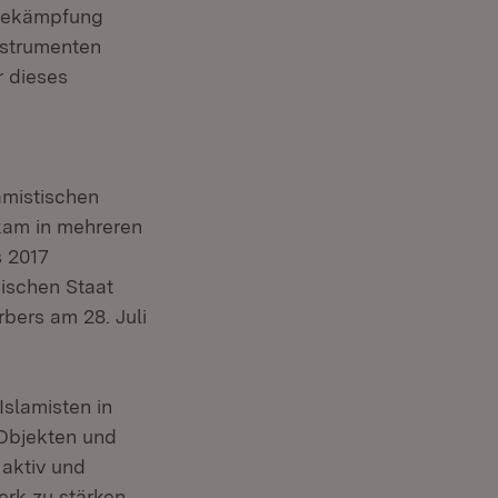
sbekämpfung
nstrumenten
r dieses
amistischen
 kam in mehreren
s 2017
mischen Staat
rbers am 28. Juli
slamisten in
 Objekten und
 aktiv und
erk zu stärken.