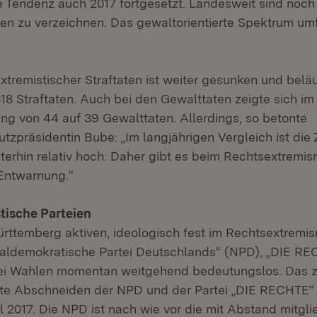
e Tendenz auch 2017 fortgesetzt. Landesweit sind noch
en zu verzeichnen. Das gewaltorientierte Spektrum umf
xtremistischer Straftaten ist weiter gesunken und beläu
318 Straftaten. Auch bei den Gewalttaten zeigte sich im
ng von 44 auf 39 Gewalttaten. Allerdings, so betonte
zpräsidentin Bube: „Im langjährigen Vergleich ist die 
terhin relativ hoch. Daher gibt es beim Rechtsextremi
 Entwarnung.“
tische Parteien
rttemberg aktiven, ideologisch fest im Rechtsextremi
naldemokratische Partei Deutschlands“ (NPD), „DIE R
bei Wahlen momentan weitgehend bedeutungslos. Das z
te Abschneiden der NPD und der Partei „DIE RECHTE“ 
2017. Die NPD ist nach wie vor die mit Abstand mitgli