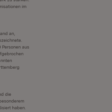
nisationen im
land an,
bzeichnete.
0 Personen aus
ufgebrochen
annten
ürttemberg
nd die
n besonderem
isiert haben.