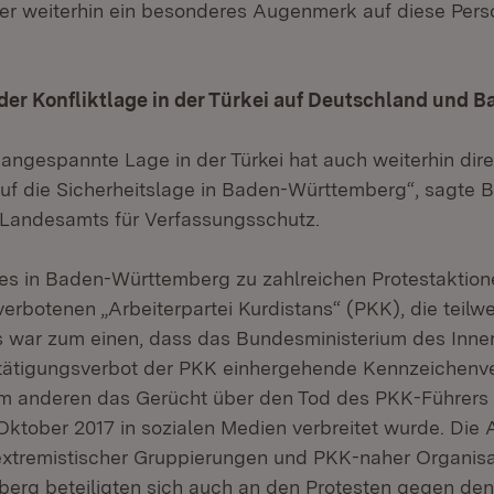
r weiterhin ein besonderes Augenmerk auf diese Pers
er Konfliktlage in der Türkei auf Deutschland und B
 angespannte Lage in der Türkei hat auch weiterhin dir
f die Sicherheitslage in Baden-Württemberg“, sagte 
 Landesamts für Verfassungsschutz.
s in Baden-Württemberg zu zahlreichen Protestaktion
rbotenen „Arbeiterpartei Kurdistans“ (PKK), die teilwe
ss war zum einen, dass das Bundesministerium des Inne
tätigungsverbot der PKK einhergehende Kennzeichenv
zum anderen das Gerücht über den Tod des PKK-Führers
Oktober 2017 in sozialen Medien verbreitet wurde. Die
sextremistischer Gruppierungen und PKK-naher Organis
rg beteiligten sich auch an den Protesten gegen den