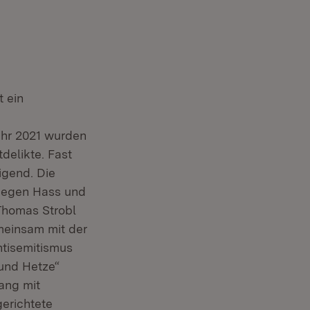
t ein
ahr 2021 wurden
delikte. Fast
igend. Die
gegen Hass und
 Thomas Strobl
meinsam mit der
ntisemitismus
und Hetze“
ang mit
gerichtete