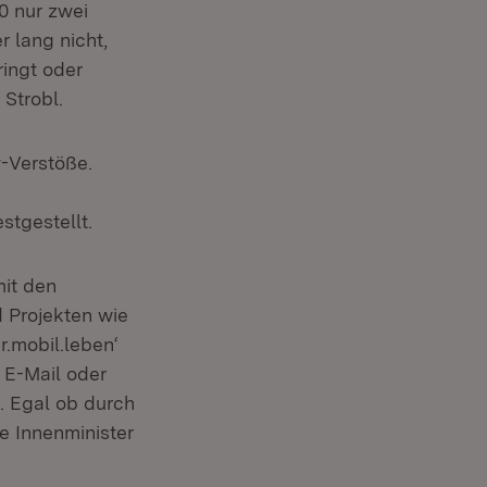
0 nur zwei
 lang nicht,
ringt oder
 Strobl.
-Verstöße.
tgestellt.
mit den
 Projekten wie
.mobil.leben‘
 E-Mail oder
l. Egal ob durch
e Innenminister