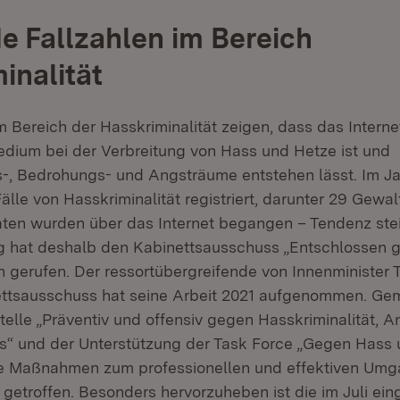
e Fallzahlen im Bereich
inalität
m Bereich der Hasskriminalität zeigen, dass das Interne
ium bei der Verbreitung von Hass und Hetze ist und
s-, Bedrohungs- und Angsträume entstehen lässt. Im J
lle von Hasskriminalität registriert, darunter 29 Gewalt
Taten wurden über das Internet begangen – Tendenz ste
g hat deshalb den Kabinettsausschuss „Entschlossen 
n gerufen. Der ressortübergreifende von Innenminister
ettsausschuss hat seine Arbeit 2021 aufgenommen. Ge
telle „Präventiv und offensiv gegen Hasskriminalität, A
“ und der Unterstützung der Task Force „Gegen Hass 
e Maßnahmen zum professionellen und effektiven Umg
 getroffen. Besonders hervorzuheben ist die im Juli ein