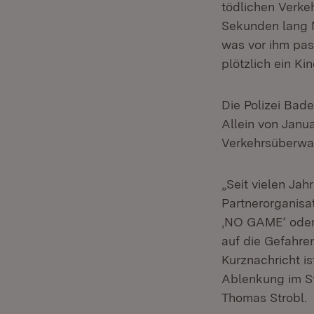
tödlichen Verke
Sekunden lang N
was vor ihm pas
plötzlich ein Ki
Die Polizei Bad
Allein von Janu
Verkehrsüberwa
„Seit vielen Ja
Partnerorganis
‚NO GAME‘ oder 
auf die Gefahre
Kurznachricht is
Ablenkung im St
Thomas Strobl.