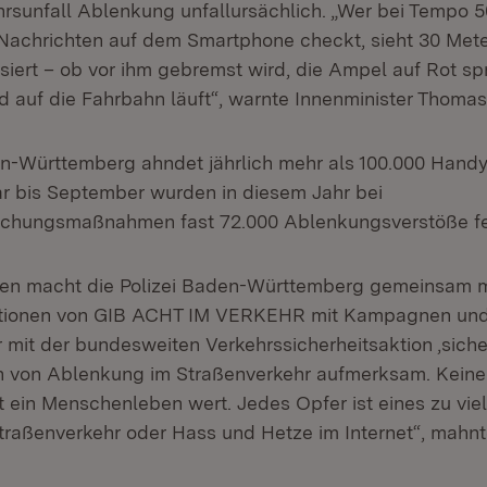
hrsunfall Ablenkung unfallursächlich. „Wer bei Tempo 5
achrichten auf dem Smartphone checkt, sieht 30 Meter
siert – ob vor ihm gebremst wird, die Ampel auf Rot sp
nd auf die Fahrbahn läuft“, warnte Innenminister Thomas
en-Württemberg ahndet jährlich mehr als 100.000 Handy
ar bis September wurden in diesem Jahr bei
chungsmaßnahmen fast 72.000 Ablenkungsverstöße fes
hren macht die Polizei Baden-Württemberg gemeinsam 
ationen von GIB ACHT IM VERKEHR mit Kampagnen und
mit der bundesweiten Verkehrssicherheitsaktion ‚sicher
n von Ablenkung im Straßenverkehr aufmerksam. Keine
t ein Menschenleben wert. Jedes Opfer ist eines zu vie
raßenverkehr oder Hass und Hetze im Internet“, mahnt