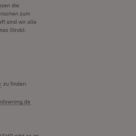
nzen die
Menschen zum
t sind wir alle
mas Strobl.
e
zu finden.
dswrong.de
KEHR gibt es im