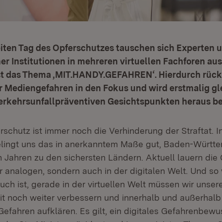
ten Tag des Opferschutzes tauschen sich Experten 
er Institutionen in mehreren virtuellen Fachforen aus
t das Thema ‚MIT.HANDY.GEFAHREN‘. Hierdurch rückt
 Mediengefahren in den Fokus und wird erstmalig gle
verkehrsunfallpräventiven Gesichtspunkten heraus be
rschutz ist immer noch die Verhinderung der Straftat. 
lingt uns das in anerkanntem Maße gut, Baden-Württe
en Jahren zu den sichersten Ländern. Aktuell lauern di
r analogen, sondern auch in der digitalen Welt. Und so 
auch ist, gerade in der virtuellen Welt müssen wir unser
it noch weiter verbessern und innerhalb und außerhalb
efahren aufklären. Es gilt, ein digitales Gefahrenbewu