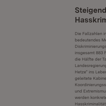
Steigend
Hasskrim
Die Fallzahlen i
bedeutendes Med
Diskriminierung
insgesamt 883 Fä
die Hälfte der 
Landesregierun
Hetze“ ins Lebe
geleitete Kabin
Koordinierungss
und Extremismus
werden konkret
Hasskriminalität