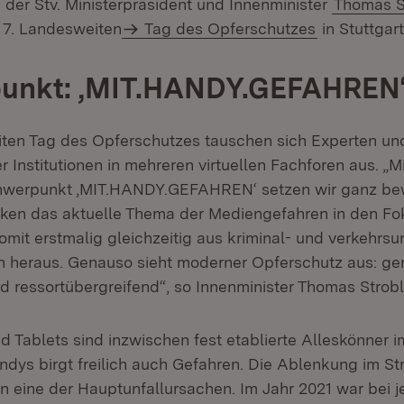
 der Stv. Ministerpräsident und Innenminister
Thomas S
7. Landesweiten
Tag des Opferschutzes
in Stuttgart
unkt: ‚MIT.HANDY.GEFAHREN
ten Tag des Opferschutzes tauschen sich Experten un
r Institutionen in mehreren virtuellen Fachforen aus. „
chwerpunkt ‚MIT.HANDY.GEFAHREN‘ setzen wir ganz be
cken das aktuelle Thema der Mediengefahren in den F
mit erstmalig gleichzeitig aus kriminal- und verkehrsu
n heraus. Genauso sieht moderner Opferschutz aus: g
nd ressortübergreifend“, so Innenminister Thomas Strobl
 Tablets sind inzwischen fest etablierte Alleskönner im
dys birgt freilich auch Gefahren. Die Ablenkung im Str
ren eine der Hauptunfallursachen. Im Jahr 2021 war bei