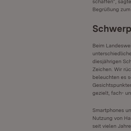
schaffen“, sagte
Begrüßung zum 
Schwerp
Beim Landeswei
unterschiedliche
diesjährigen S
Zeichen. Wir rü
beleuchten es so
Gesichtspunkte
gezielt, fach- u
Smartphones und
Nutzung von Han
seit vielen Jah