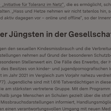
„Initiative für Toleranz im Netz“
, die es ermöglicht, sc
alten. „Hass und Hetze nehmen wir nicht tatenlos hin,
 aktiv dagegen vor – online und offline“, so der Innenm
er Jüngsten in der Gesellscha
n den sexuellen Kindesmissbrauch und die Verbreitu
stellungen nehmen auf Grund der besonderen Schutzbe
sonderen Stellenwert ein. Die Fälle des Erwerbs, der H
 des Besitzes von kinder- und jugendpornografischen 
et im Jahr 2021 im Vergleich zum Vorjahr nahezu verdrei
777). Jugendliche sind mit 1.616 Tatverdächtigen in dies
die am stärksten vertretene Gruppe. Mit dem Programm
shalb junge Menschen an Schulen gezielt über die stra
 Missbrauchsdarstellungen informiert, Handlungsmögli
an einen verantwortungsvollen Umgang mit neuen Med