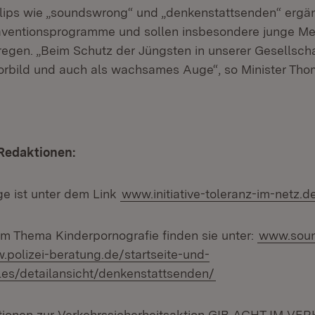
lips wie „soundswrong“ und „denkenstattsenden“ ergä
Präventionsprogramme und sollen insbesondere junge 
gen. „Beim Schutz der Jüngsten in unserer Gesellschaf
Vorbild und auch als wachsames Auge“, so Minister Tho
 Redaktionen:
e ist unter dem Link
www.initiative-toleranz-im-netz.d
um Thema Kinderpornografie finden sie unter:
www.soun
.polizei-beratung.de/startseite-und-
les/detailansicht/denkenstattsenden/
tionen zur Verkehrssicherheitsaktion GIB ACHT IM VER