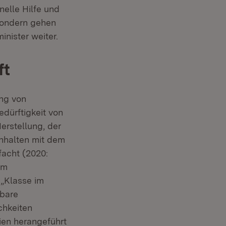
hnelle Hilfe und
 sondern gehen
inister weiter.
ft
ng von
dürftigkeit von
erstellung, der
Inhalten mit dem
facht (2020:
em
 „Klasse im
fbare
chkeiten
ien herangeführt