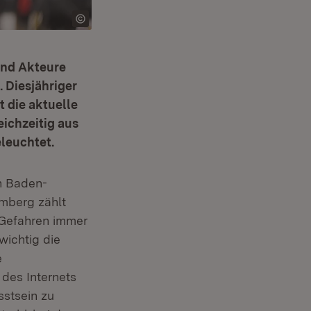
und Akteure
. Diesjähriger
 die aktuelle
ichzeitig aus
leuchtet.
In Baden-
mberg zählt
e Gefahren immer
wichtig die
e
 des Internets
sstsein zu