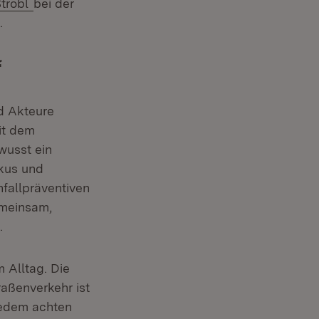
trobl
bei der
.
‘
d Akteure
Mit dem
wusst ein
okus und
nfallpräventiven
emeinsam,
.
 Alltag. Die
aßenverkehr ist
 jedem achten