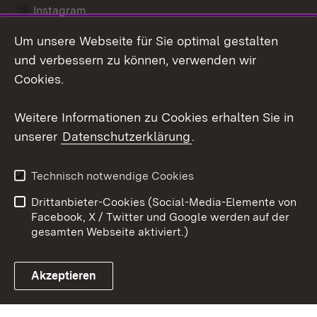
Instagram
Um unsere Webseite für Sie optimal gestalten
Social Wall
und verbessern zu können, verwenden wir
X / Twitter
Cookies.
Youtube
Weitere Informationen zu Cookies erhalten Sie in
unserer
Datenschutzerklärung
.
Zum 
Kontakt
Datenschutz
Technisch notwendige Cookies
Barrierefreiheit
Benutzungshinweise
Drittanbieter-Cookies (Social-Media-Elemente von
Impressum
Cookies
Facebook, X / Twitter und Google werden auf der
gesamten Webseite aktiviert.)
Akzeptieren
Link zum Landesportal