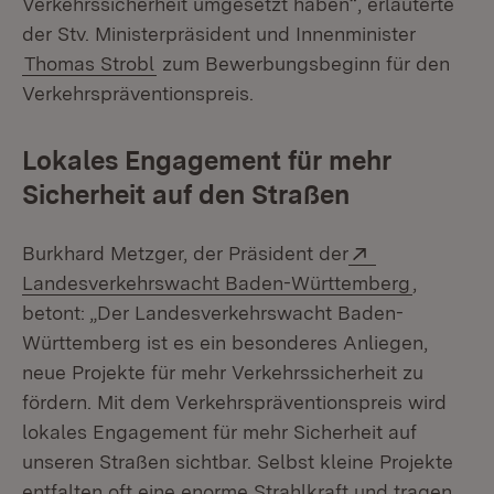
Verkehrssicherheit umgesetzt haben“, erläuterte
der Stv. Ministerpräsident und Innenminister
Thomas Strobl
zum Bewerbungsbeginn für den
Verkehrspräventionspreis.
Lokales Engagement für mehr
Sicherheit auf den Straßen
Extern:
Burkhard Metzger, der Präsident der
(Öffnet i
Landesverkehrswacht Baden-Württemberg
,
betont: „Der Landesverkehrswacht Baden-
Württemberg ist es ein besonderes Anliegen,
neue Projekte für mehr Verkehrssicherheit zu
fördern. Mit dem Verkehrspräventionspreis wird
lokales Engagement für mehr Sicherheit auf
unseren Straßen sichtbar. Selbst kleine Projekte
entfalten oft eine enorme Strahlkraft und tragen