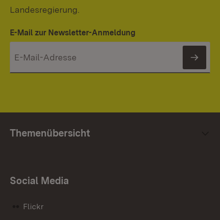
Landesregierung.
E-Mail zur Newsletter-Anmeldung
News
Themenübersicht
Social Media
Flickr