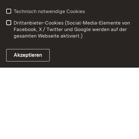
Kontakt
Datenschutz
Technisch notwendige Cookies
Barrierefreiheit
Benutzungshinweise
Drittanbieter-Cookies (Social-Media-Elemente von
Impressum
Cookies
Facebook, X / Twitter und Google werden auf der
gesamten Webseite aktiviert.)
Akzeptieren
Link zum Landesportal