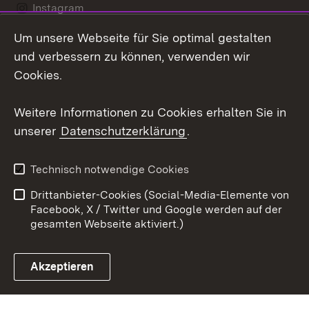
Instagram
Um unsere Webseite für Sie optimal gestalten
Social Wall
und verbessern zu können, verwenden wir
X / Twitter
Cookies.
Youtube
Weitere Informationen zu Cookies erhalten Sie in
unserer
Datenschutzerklärung
.
Zum 
Kontakt
Datenschutz
Technisch notwendige Cookies
Barrierefreiheit
Benutzungshinweise
Drittanbieter-Cookies (Social-Media-Elemente von
Impressum
Cookies
Facebook, X / Twitter und Google werden auf der
gesamten Webseite aktiviert.)
Akzeptieren
Link zum Landesportal