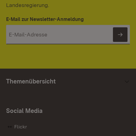
Landesregierung.
E-Mail zur Newsletter-Anmeldung
News
Themenübersicht
Social Media
Flickr