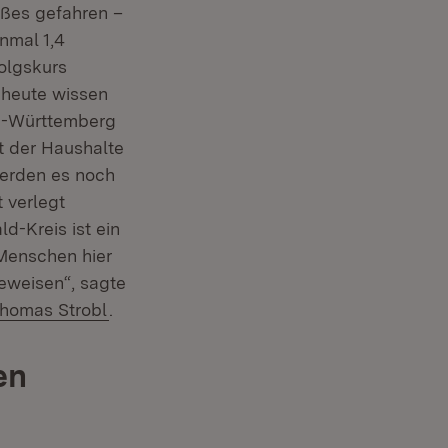
aßes gefahren –
inmal 1,4
olgskurs
 heute wissen
en-Württemberg
t der Haushalte
werden es noch
t verlegt
-Kreis ist ein
 Menschen hier
beweisen“, sagte
homas Strobl
.
en