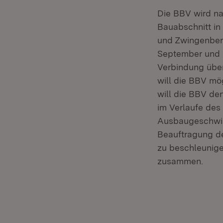
Die BBV wird na
Bauabschnitt i
und Zwingenberg
September und O
Verbindung übe
will die BBV mö
will die BBV den
im Verlaufe des
Ausbaugeschwind
Beauftragung d
zu beschleunigen
zusammen.