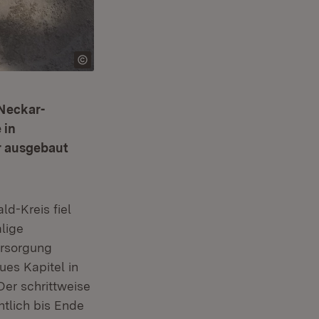
 Neckar-
 in
r ausgebaut
d-Kreis fiel
lige
ersorgung
ues Kapitel in
er schrittweise
tlich bis Ende