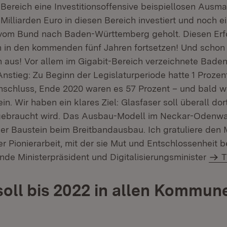
 Bereich eine Investitionsoffensive beispiellosen Ausm
 Milliarden Euro in diesen Bereich investiert und noch e
 vom Bund nach Baden-Württemberg geholt. Diesen Erf
 in den kommenden fünf Jahren fortsetzen! Und schon
ich aus! Vor allem im Gigabit-Bereich verzeichnete Bad
Anstieg: Zu Beginn der Legislaturperiode hatte 1 Prozen
nschluss, Ende 2020 waren es 57 Prozent – und bald 
ein. Wir haben ein klares Ziel: Glasfaser soll überall dor
ebraucht wird. Das Ausbau-Modell im Neckar-Odenwald
euer Baustein beim Breitbandausbau. Ich gratuliere den
er Pionierarbeit, mit der sie Mut und Entschlossenheit 
ende Ministerpräsident und Digitalisierungsminister
T
oll bis 2022 in allen Kommun