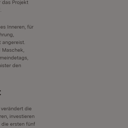
 das Projekt
.
s Inneren, für
hrung,
 angereist.
d Maschek,
emeindetags,
ister den
t
 verändert die
ren, investieren
 die ersten fünf