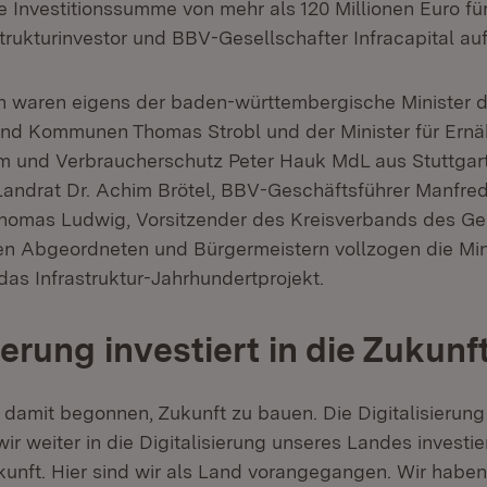
e Investitionssumme von mehr als 120 Millionen Euro für
strukturinvestor und BBV-Gesellschafter Infracapital auf
 waren eigens der baden-württembergische Minister de
 und Kommunen Thomas Strobl und der Minister für Ernä
 und Verbraucherschutz Peter Hauk MdL aus Stuttgart
andrat Dr. Achim Brötel, BBV-Geschäftsführer Manfre
Thomas Ludwig, Vorsitzender des Kreisverbands des G
en Abgeordneten und Bürgermeistern vollzogen die Min
das Infrastruktur-Jahrhundertprojekt.
ierung investiert in die Zukunf
 damit begonnen, Zukunft zu bauen. Die Digitalisierung
r weiter in die Digitalisierung unseres Landes investie
kunft. Hier sind wir als Land vorangegangen. Wir haben