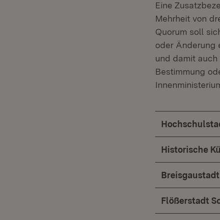
Eine Zusatzbeze
Mehrheit von dre
Quorum soll sic
oder Änderung e
und damit auch 
Bestimmung ode
Innenministeriu
Hochschulsta
Historische K
Breisgaustad
Flößerstadt S