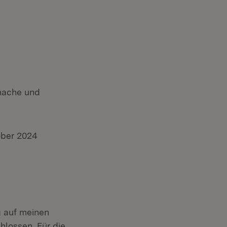
inache und
ober 2024
g auf meinen
lossen. Für die