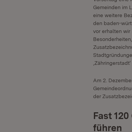
Gemeinden im La
eine weitere Be
den baden-würt
vor erhalten wir
Besonderheiten,
Zusatzbezeichnu
Stadtgründunge
‚Zähringerstadt‘
Am 2. Dezember
Gemeindeordnung
der Zusatzbeze
Fast 12
führen