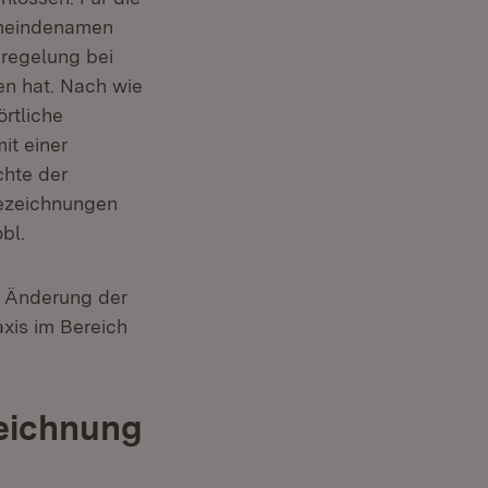
Gemeindenamen
uregelung bei
n hat. Nach wie
örtliche
it einer
chte der
ezeichnungen
bl.
 Änderung der
xis im Bereich
eichnung