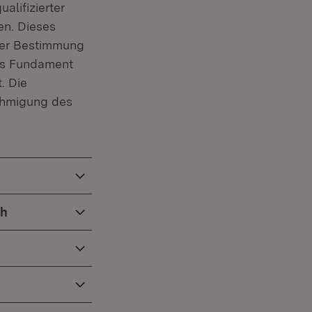
lifizierter
en. Dieses
der Bestimmung
es Fundament
. Die
ehmigung des
ch