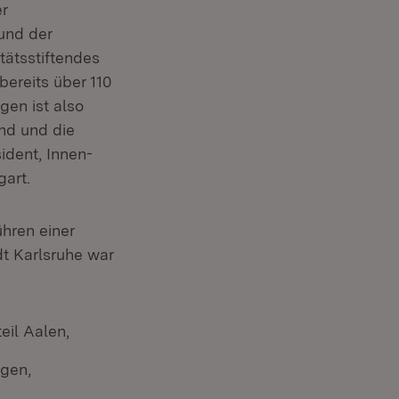
er
und der
ätsstiftendes
bereits über 110
en ist also
and und die
ident, Innen-
art.
hren einer
t Karlsruhe war
eil Aalen,
ngen,