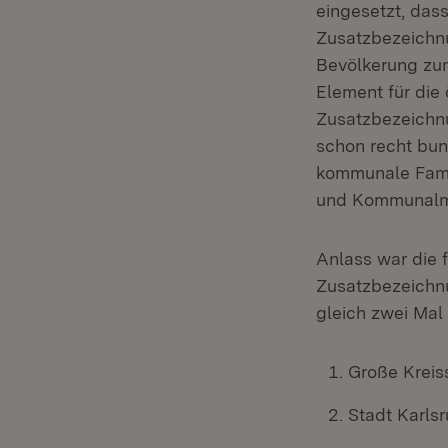
eingesetzt, das
Zusatzbezeichn
Bevölkerung zum
Element für die 
Zusatzbezeichnu
schon recht bunt
kommunale Famil
und Kommunalm
Anlass war die 
Zusatzbezeichnu
gleich zwei Mal
Große Kreiss
Stadt Karlsr