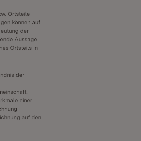
. Ortsteile
ngen können auf
deutung der
erende Aussage
es Ortsteils in
ändnis der
meinschaft.
rkmale einer
ichnung
ichnung auf den