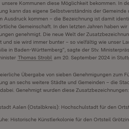
s unsere Kommunen diese Möglichkeit bekommen. In d
ung kann das eigene Selbstverständnis der Gemeinde 
 Ausdruck kommen – die Bezeichnung ist damit identit
örtliche Gemeinschaft. In den letzten Jahren haben wir 
ngen genehmigt. Die neue Welt der Zusatzbezeichnung
 und sie wird immer bunter – so vielfältig wie unser L
ie in Baden-Württemberg“, sagte der Stv. Ministerpräs
inister
Thomas Strobl
am 20. September 2024 in Stuttg
feierliche Übergabe von sieben Genehmigungen zum Fü
ng an sechs weitere Städte und Gemeinden – die Stad
 dabei. Genehmigt wurden diese Zusatzbezeichnungen:
tadt Aalen (Ostalbkreis): Hochschulstadt für den Ortst
uhe: Historische Künstlerkolonie für den Ortsteil Grötzi