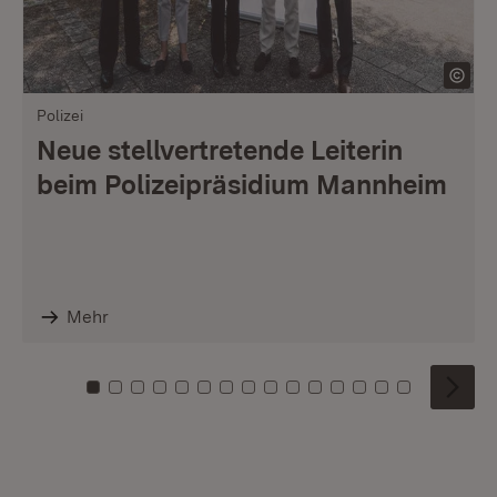
Polizei
Neue stellvertretende Leiterin
beim Polizeipräsidium Mannheim
Mehr
Zu Kachel: 0
Zu Kachel: 1
Zu Kachel: 2
Zu Kachel: 3
Zu Kachel: 4
Zu Kachel: 5
Zu Kachel: 6
Zu Kachel: 7
Zu Kachel: 8
Zu Kachel: 9
Zu Kachel: 10
Zu Kachel: 11
Zu Kachel: 12
Zu Kachel: 1
Zu Kachel