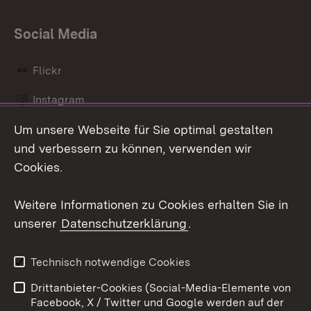
Social Media
Flickr
Instagram
Um unsere Webseite für Sie optimal gestalten
Social Wall
und verbessern zu können, verwenden wir
X / Twitter
Cookies.
Youtube
Weitere Informationen zu Cookies erhalten Sie in
unserer
Datenschutzerklärung
.
Zum 
Kontakt
Datenschutz
Technisch notwendige Cookies
Barrierefreiheit
Benutzungshinweise
Drittanbieter-Cookies (Social-Media-Elemente von
Impressum
Cookies
Facebook, X / Twitter und Google werden auf der