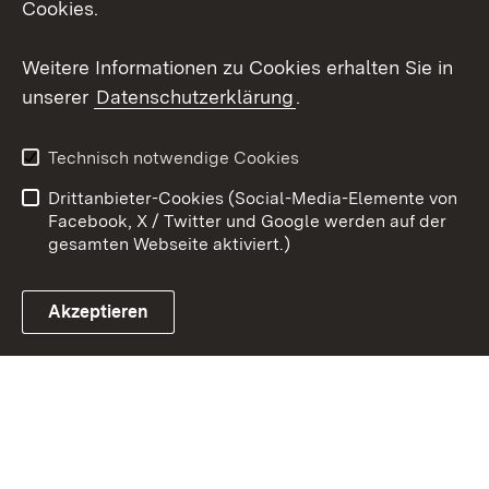
Cookies.
Youtube
Weitere Informationen zu Cookies erhalten Sie in
unserer
Datenschutzerklärung
.
Zum 
Kontakt
Datenschutz
Technisch notwendige Cookies
Barrierefreiheit
Benutzungshinweise
Drittanbieter-Cookies (Social-Media-Elemente von
Impressum
Cookies
Facebook, X / Twitter und Google werden auf der
gesamten Webseite aktiviert.)
Akzeptieren
Link zum Landesportal