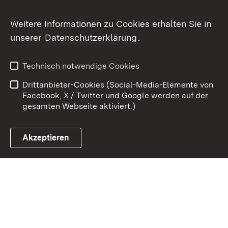
Youtube
Weitere Informationen zu Cookies erhalten Sie in
unserer
Datenschutzerklärung
.
Zum 
Kontakt
Datenschutz
Technisch notwendige Cookies
Barrierefreiheit
Benutzungshinweise
Drittanbieter-Cookies (Social-Media-Elemente von
Impressum
Cookies
Facebook, X / Twitter und Google werden auf der
gesamten Webseite aktiviert.)
Akzeptieren
Link zum Landesportal