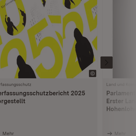
rfassungsschutz
Land und Kom
erfassungsschutzbericht 2025
Parlament
rgestellt
Erster La
Hohenlohe
Mehr
Mehr