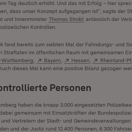
em Tag deutlich erhöht. Und das mit Erfolg – hier spre
gen, dass unser Konzept aufgegangen ist“, sagte der St
nt und Innenminister
Thomas Strobl
anlässlich der Verö
olizeilichen Kontrollen.
24 fand bereits zum siebten Mal der Fahndungs- und Si
Straftaten im öffentlichen Raum mit gemeinsamen Ei
(Öffnet in neuem Fenster)
Extern:
(Öffnet in neuem Fenster)
Extern:
(Öffnet in neuem 
Extern:
n-Württemberg
,
Bayern
,
Hessen
,
Rheinland-Pf
 in neuem Fenster)
 Auch dieses Mal kann eine positive Bilanz gezogen we
ontrollierte Personen
emberg haben die knapp 3.000 eingesetzten Polizeibe
dabei gemeinsam mit Einsatzkräften der Bundespolizei, 
und Vertretern der Stadt- und Gemeindeverwaltungen
en und der Justiz rund 12.400 Personen, 6.300 Fahrz