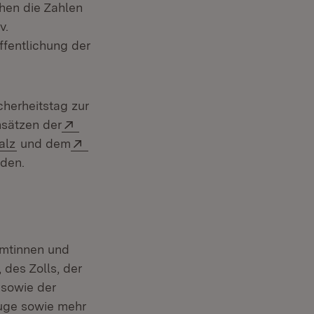
chen die Zahlen
v.
ffentlichung der
cherheitstag zur
Extern:
nsätzen der
Fenster)
(Öffnet in neuem Fenster)
Extern:
alz
und dem
rden.
amtinnen und
des Zolls, der
 sowie der
euge sowie mehr