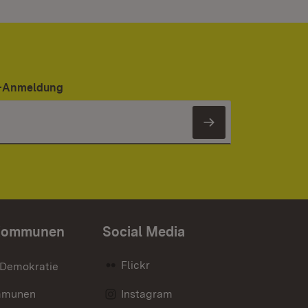
er-Anmeldung
Newsletter 
Kommunen
Social Media
Flickr
 Demokratie
mmunen
Instagram