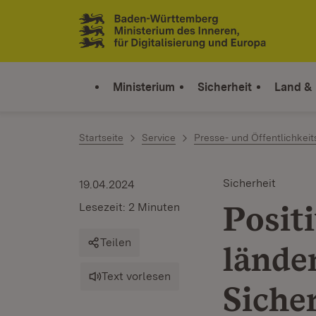
Zum Inhalt springen
Link zur Startseite
Ministerium
Sicherheit
Land &
Startseite
Service
Presse- und Öffentlichkeit
Sicherheit
19.04.2024
Posit
Lesezeit: 2 Minuten
Teilen
lände
Text vorlesen
Siche