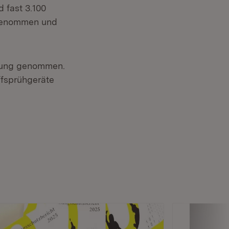
d fast 3.100
tgenommen und
hrung genommen.
ffsprühgeräte