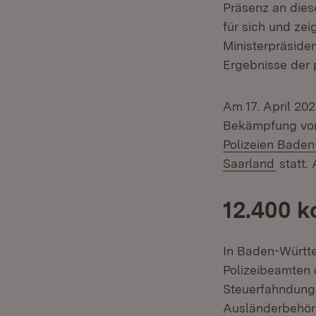
Präsenz an dies
für sich und zei
Ministerpräside
Ergebnisse der p
Am 17. April 20
Bekämpfung von 
Polizeien Bade
(Öffnet
Saarland
statt.
12.400 k
In Baden-Württ
Polizeibeamten 
Steuerfahndung 
Ausländerbehörd