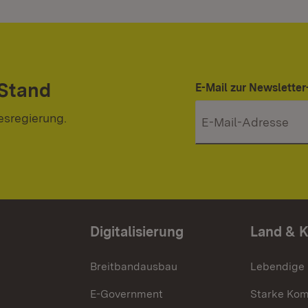
 Stand
E-Mail zur Newslett
esregierung.
Digitalisierung
Land & 
Breitbandausbau
Lebendige
E-Government
Starke Ko