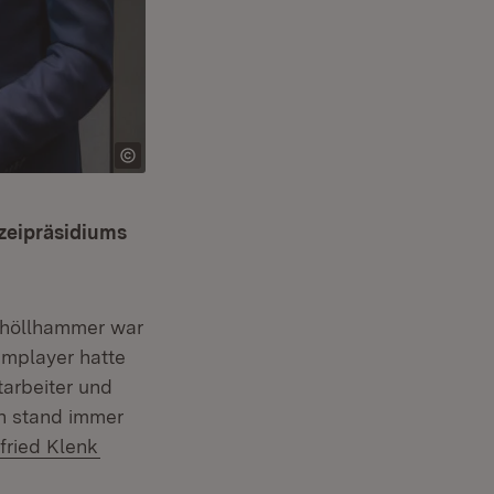
izeipräsidiums
neuem Fenster)
höllhammer war
amplayer hatte
tarbeiter und
hn stand immer
fried Klenk