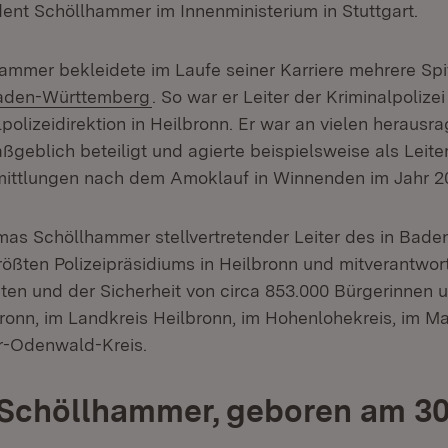
dent Schöllhammer im Innenministerium in Stuttgart.
mmer bekleidete im Laufe seiner Karriere mehrere Spi
(Öffnet in neuem Fenster)
Baden-Württemberg
. So war er Leiter der Kriminalpolize
polizeidirektion in Heilbronn. Er war an vielen heraus
geblich beteiligt und agierte beispielsweise als Leite
rmittlungen nach dem Amoklauf in Winnenden im Jahr 2
mas Schöllhammer stellvertretender Leiter des in Bad
ößten Polizeipräsidiums in Heilbronn und mitverantwortl
gten und der Sicherheit von circa 853.000 Bürgerinnen 
bronn, im Landkreis Heilbronn, im Hohenlohekreis, im M
r-Odenwald-Kreis.
Schöllhammer, geboren am 30