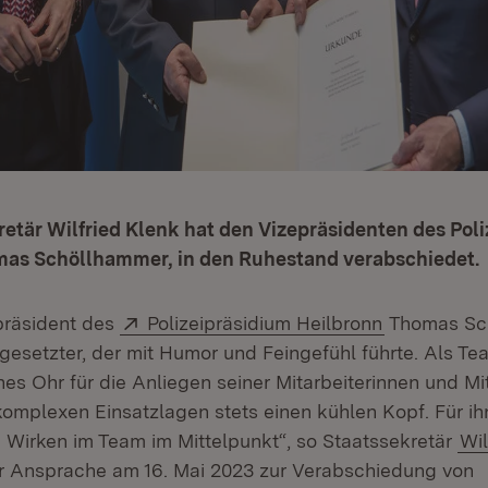
etär Wilfried Klenk hat den Vizepräsidenten des Pol
mas Schöllhammer, in den Ruhestand verabschiedet.
Extern:
(Öffnet in 
epräsident des
Polizeipräsidium Heilbronn
Thomas Sc
gesetzter, der mit Humor und Feingefühl führte. Als Te
enes Ohr für die Anliegen seiner Mitarbeiterinnen und Mi
 komplexen Einsatzlagen stets einen kühlen Kopf. Für i
e Wirken im Team im Mittelpunkt“, so Staatssekretär
Wil
er Ansprache am 16. Mai 2023 zur Verabschiedung von