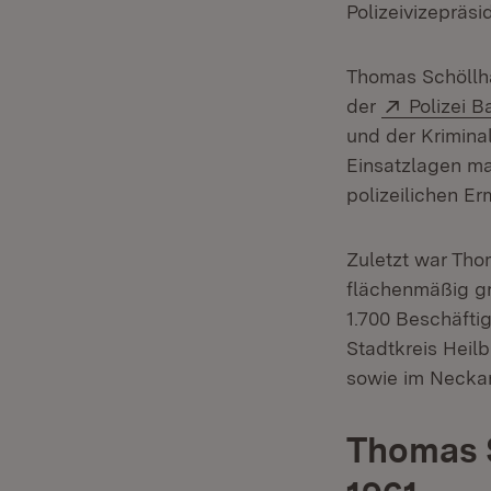
Polizeivizepräsi
Thomas Schöllha
Extern:
der
Polizei 
und der Kriminal
Einsatzlagen maß
polizeilichen E
Zuletzt war Tho
flächenmäßig gr
1.700 Beschäfti
Stadtkreis Heil
sowie im Necka
Thomas 