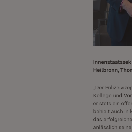
Innenstaatssekr
Heilbronn, Tho
„Der Polizeiviz
Kollege und Vor
er stets ein off
behielt auch in
das erfolgreich
anlässlich sein