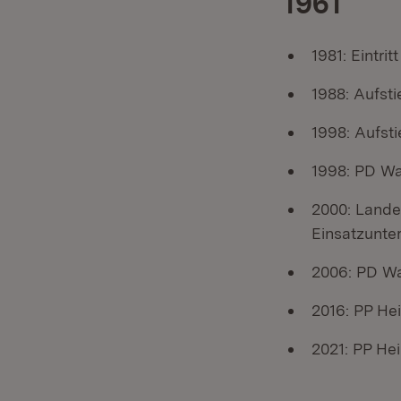
1961
1981: Eintrit
1988: Aufst
1998: Aufsti
1998: PD Wai
2000: Lande
Einsatzunte
2006: PD Wai
2016: PP Hei
2021: PP Hei