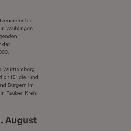
tzenämter bei
i in Waiblingen
ragenden
r der
009.
en-Württemberg
ich für die rund
und Bürgern im
ain-Tauber-Kreis
. August