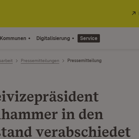
 Kommunen
Digitalisierung
Service
sarbeit
Pressemitteilungen
Pressemitteilung
eivizepräsident
lhammer in den
tand verabschiedet