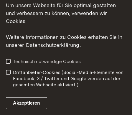
Um unsere Webseite für Sie optimal gestalten
Social Wall
und verbessern zu können, verwenden wir
X / Twitter
Cookies.
Youtube
Weitere Informationen zu Cookies erhalten Sie in
unserer
Datenschutzerklärung
.
Zum 
Kontakt
Datenschutz
Technisch notwendige Cookies
Barrierefreiheit
Benutzungshinweise
Drittanbieter-Cookies (Social-Media-Elemente von
Impressum
Cookies
Facebook, X / Twitter und Google werden auf der
gesamten Webseite aktiviert.)
Akzeptieren
Link zum Landesportal