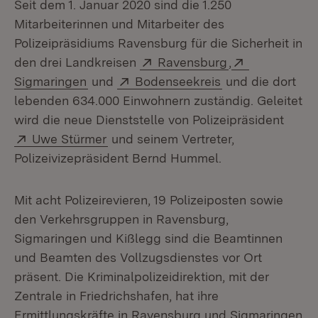
Seit dem 1. Januar 2020 sind die 1.250
Mitarbeiterinnen und Mitarbeiter des
Polizeipräsidiums Ravensburg für die Sicherheit in
Extern:
(Öffnet in neue
Extern:
den drei Landkreisen
Ravensburg
,
(Öffnet in neuem Fenster)
Extern:
(Öffnet in neuem
Sigmaringen
und
Bodenseekreis
und die dort
lebenden 634.000 Einwohnern zuständig. Geleitet
wird die neue Dienststelle von Polizeipräsident
Extern:
(Öffnet in neuem Fenster)
Uwe Stürmer
und seinem Vertreter,
Polizeivizepräsident Bernd Hummel.
Mit acht Polizeirevieren, 19 Polizeiposten sowie
den Verkehrsgruppen in Ravensburg,
Sigmaringen und Kißlegg sind die Beamtinnen
und Beamten des Vollzugsdienstes vor Ort
präsent. Die Kriminalpolizeidirektion, mit der
Zentrale in Friedrichshafen, hat ihre
Ermittlungskräfte in Ravensburg und Sigmaringen