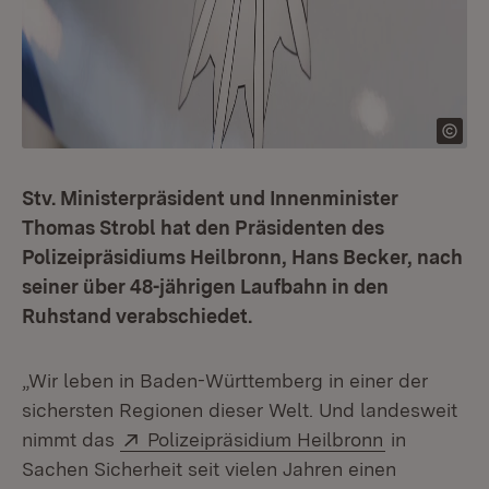
Stv. Ministerpräsident und Innenminister
Thomas Strobl hat den Präsidenten des
Polizeipräsidiums Heilbronn, Hans Becker, nach
seiner über 48-jährigen Laufbahn in den
Ruhstand verabschiedet.
„Wir leben in Baden-Württemberg in einer der
sichersten Regionen dieser Welt. Und landesweit
Extern:
(Öffnet in 
nimmt das
Polizeipräsidium Heilbronn
in
Sachen Sicherheit seit vielen Jahren einen