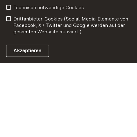
Kontakt
Datenschutz
Technisch notwendige Cookies
Barrierefreiheit
Benutzungshinweise
Drittanbieter-Cookies (Social-Media-Elemente von
Impressum
Cookies
Facebook, X / Twitter und Google werden auf der
gesamten Webseite aktiviert.)
Akzeptieren
Link zum Landesportal