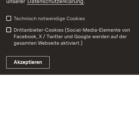
unserer
Datenschutzerklärung
.
Zum 
Kontakt
Datenschutz
Technisch notwendige Cookies
Barrierefreiheit
Benutzungshinweise
Drittanbieter-Cookies (Social-Media-Elemente von
Impressum
Cookies
Facebook, X / Twitter und Google werden auf der
gesamten Webseite aktiviert.)
Akzeptieren
Link zum Landesportal