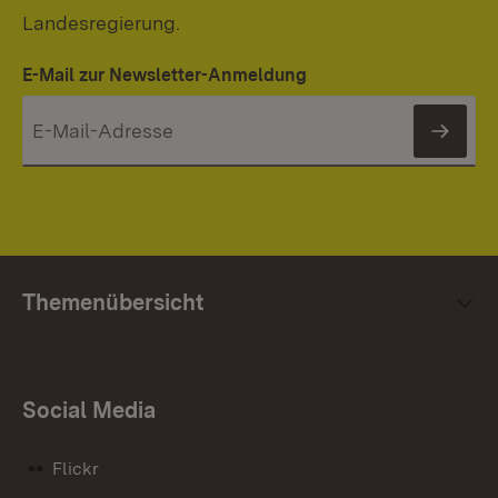
Landesregierung.
E-Mail zur Newsletter-Anmeldung
News
Themenübersicht
Social Media
Flickr