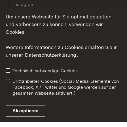
Instagram
Um unsere Webseite für Sie optimal gestalten
Social Wall
und verbessern zu können, verwenden wir
X / Twitter
Cookies.
Youtube
Weitere Informationen zu Cookies erhalten Sie in
unserer
Datenschutzerklärung
.
Zum 
Kontakt
Datenschutz
Technisch notwendige Cookies
Barrierefreiheit
Benutzungshinweise
Drittanbieter-Cookies (Social-Media-Elemente von
Impressum
Cookies
Facebook, X / Twitter und Google werden auf der
gesamten Webseite aktiviert.)
Akzeptieren
Link zum Landesportal