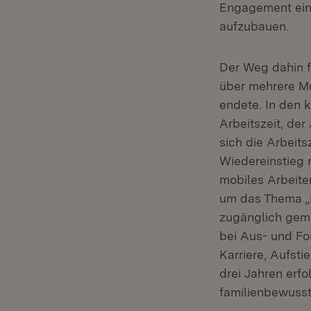
Engagement eine
aufzubauen.
Der Weg dahin f
über mehrere Mo
endete. In den 
Arbeitszeit, der
sich die Arbeits
Wiedereinstieg n
mobiles Arbeite
um das Thema „B
zugänglich gema
bei Aus- und For
Karriere, Aufst
drei Jahren erf
familienbewusste