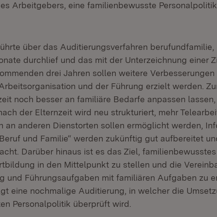
s Arbeitgebers, eine familienbewusste Personalpolitik
ührte über das Auditierungsverfahren berufundfamilie, d
nate durchlief und das mit der Unterzeichnung einer Z
kommenden drei Jahren sollen weitere Verbesserungen 
 Arbeitsorganisation und der Führung erzielt werden. Zu
zeit noch besser an familiäre Bedarfe anpassen lassen,
ach der Elternzeit wird neu strukturiert, mehr Telearbe
n an anderen Dienstorten sollen ermöglicht werden, In
eruf und Familie“ werden zukünftig gut aufbereitet und
cht. Darüber hinaus ist es das Ziel, familienbewusstes
tbildung in den Mittelpunkt zu stellen und die Vereinba
ieg und Führungsaufgaben mit familiären Aufgaben zu er
olgt eine nochmalige Auditierung, in welcher die Umset
n Personalpolitik überprüft wird.