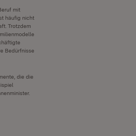
Beruf mit
st häufig nicht
aft. Trotzdem
amilienmodelle
häftigte
re Bedürfnisse
umente, die die
ispiel
nnenminister.