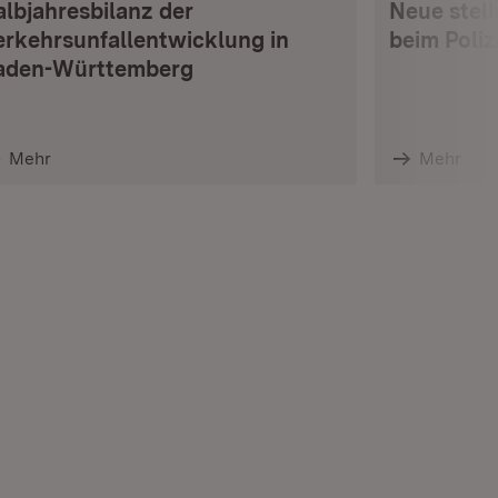
albjahresbilanz der
Neue stell
erkehrsunfallentwicklung in
beim Poli
aden-Württemberg
Mehr
Mehr