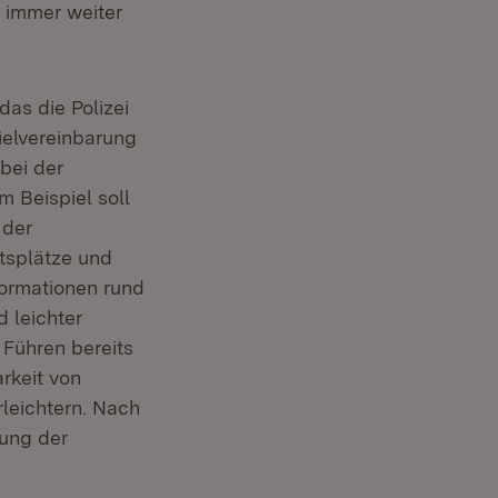
 immer weiter
as die Polizei
ielvereinbarung
bei der
m Beispiel soll
 der
itsplätze und
formationen rund
 leichter
 Führen bereits
rkeit von
leichtern. Nach
zung der