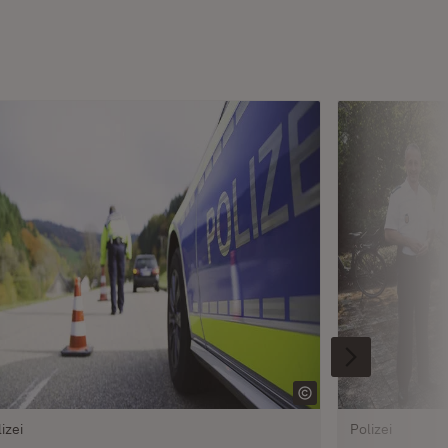
izei
Polizei