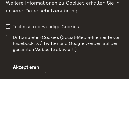
Weitere Informationen zu Cookies erhalten Sie in
unserer
Datenschutzerklärung
.
Zum 
Kontakt
Datenschutz
Technisch notwendige Cookies
Barrierefreiheit
Benutzungshinweise
Drittanbieter-Cookies (Social-Media-Elemente von
Impressum
Cookies
Facebook, X / Twitter und Google werden auf der
gesamten Webseite aktiviert.)
Akzeptieren
Link zum Landesportal