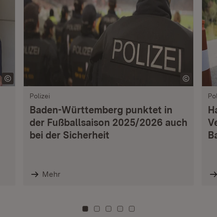
Polizei
Pol
Baden-Württemberg punktet in
H
der Fußballsaison 2025/2026 auch
V
bei der Sicherheit
B
Mehr
Zu Kachel: 0
Zu Kachel: 3
Zu Kachel: 6
Zu Kachel: 9
Zu Kachel: 12