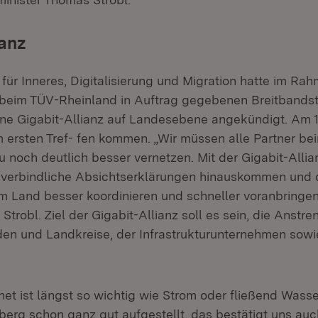
ianz
für Inneres, Digitalisierung und Migration hatte im Ra
 beim TÜV-Rheinland in Auftrag gegebenen Breitbandst
ine Gigabit-Allianz auf Landesebene angekündigt. Am 17
m ersten Tref- fen kommen. „Wir müssen alle Partner be
 noch deutlich besser vernetzen. Mit der Gigabit-Allia
nverbindliche Absichtserklärungen hinauskommen und
m Land besser koordinieren und schneller voranbringen
Strobl. Ziel der Gigabit-Allianz soll es sein, die Anstr
en und Landkreise, der Infrastrukturunternehmen sowi
net ist längst so wichtig wie Strom oder fließend Wasser
rg schon ganz gut aufgestellt, das bestätigt uns au