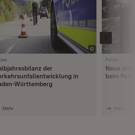
izei
Polizei
albjahresbilanz der
Neue stell
erkehrsunfallentwicklung in
beim Poli
aden-Württemberg
Mehr
Mehr