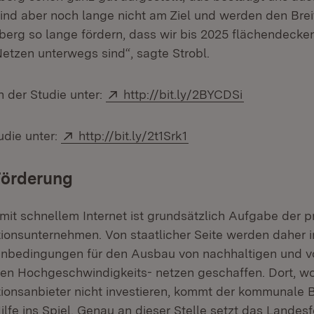
sind aber noch lange nicht am Ziel und werden den Bre
rg so lange fördern, dass wir bis 2025 flächendecke
Netzen unterwegs sind“, sagte Strobl.
Extern:
n der Studie unter:
http://bit.ly/2BYCDSi
Extern:
die unter:
http://bit.ly/2t1Srk1
Förderung
mit schnellem Internet ist grundsätzlich Aufgabe der p
onsunternehmen. Von staatlicher Seite werden daher in
nbedingungen für den Ausbau von nachhaltigen und vo
ten Hochgeschwindigkeits- netzen geschaffen. Dort, wo
onsanbieter nicht investieren, kommt der kommunale 
Hilfe ins Spiel. Genau an dieser Stelle setzt das Land