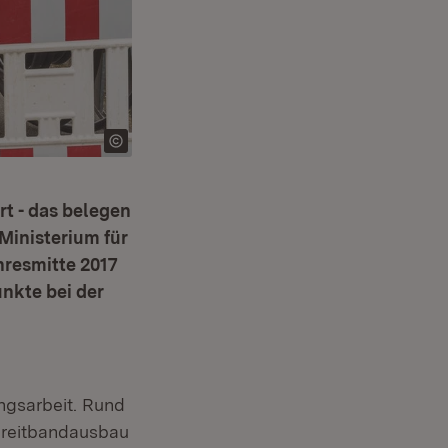
t - das belegen
Ministerium für
ahresmitte 2017
nkte bei der
ngsarbeit. Rund
n Breitbandausbau