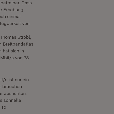
betreiber. Dass
te Erhebung:
och einmal
rfügbarkeit von
, Thomas Strobl,
m Breitbandatlas
 hat sich in
Mbit/s von 78
/s ist nur ein
ir brauchen
r ausrichten.
as schnelle
, so