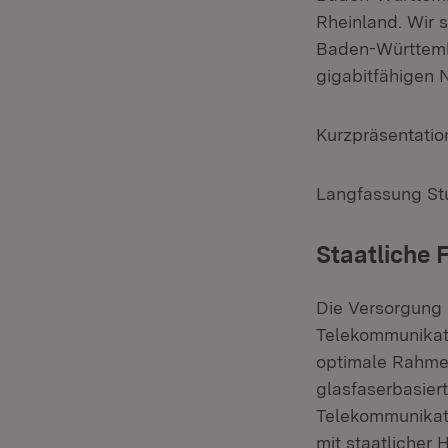
Rheinland. Wir 
Baden-Württembe
gigabitfähigen 
Kurzpräsentatio
Langfassung Stu
Staatliche 
Die Versorgung 
Telekommunikati
optimale Rahme
glasfaserbasier
Telekommunikati
mit staatlicher 